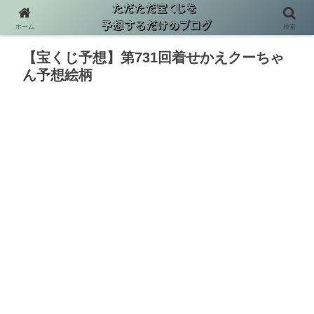
ホーム
検索
【宝くじ予想】第731回着せかえクーちゃ
ん予想絵柄