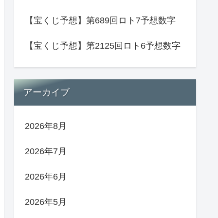
【宝くじ予想】第689回ロト7予想数字
【宝くじ予想】第2125回ロト6予想数字
アーカイブ
2026年8月
2026年7月
2026年6月
2026年5月