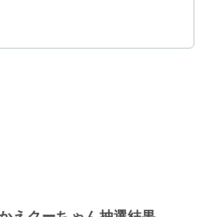
着せかえクーちゃん抽選結果