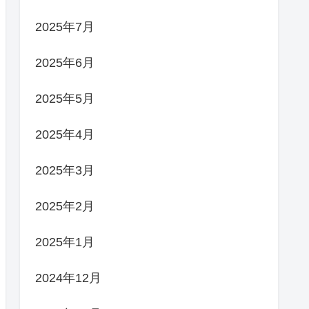
2025年7月
2025年6月
2025年5月
2025年4月
2025年3月
2025年2月
2025年1月
2024年12月