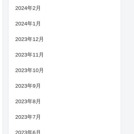
2024年2月
2024年1月
2023年12月
2023年11月
2023年10月
2023年9月
2023年8月
2023年7月
2023年6月