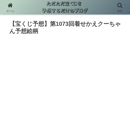
ホーム
検索
【宝くじ予想】第1073回着せかえクーちゃ
ん予想絵柄