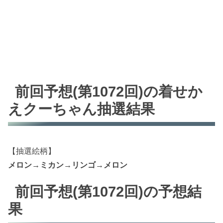
前回予想(第1072回)の着せか
えクーちゃん抽選結果
【抽選絵柄】
メロン→ミカン→リンゴ→メロン
前回予想(第1072回)の予想結
果