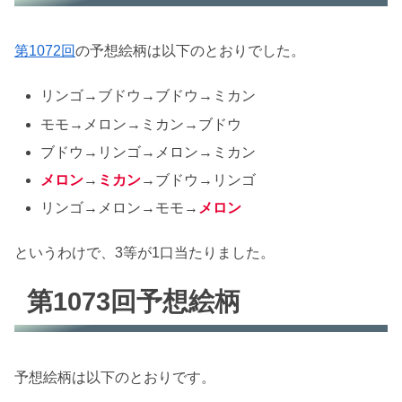
第1072回
の予想絵柄は以下のとおりでした。
リンゴ→ブドウ→ブドウ→ミカン
モモ→メロン→ミカン→ブドウ
ブドウ→リンゴ→メロン→ミカン
メロン
→
ミカン
→ブドウ→リンゴ
リンゴ→メロン→モモ→
メロン
というわけで、3等が1口当たりました。
第1073回予想絵柄
予想絵柄は以下のとおりです。