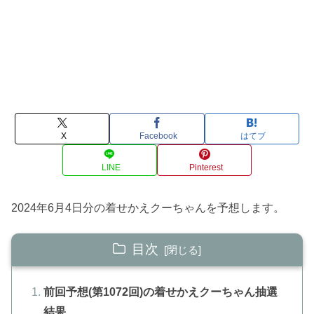
X
Facebook
はてブ
LINE
Pinterest
2024年6月4日分の着せかえクーちゃんを予想します。
目次
前回予想(第1072回)の着せかえクーちゃん抽選
結果