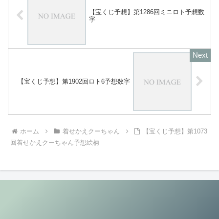
【宝くじ予想】第1286回ミニロト予想数
字
【宝くじ予想】第1902回ロト6予想数字
ホーム
着せかえクーちゃん
【宝くじ予想】第1073
回着せかえクーちゃん予想絵柄