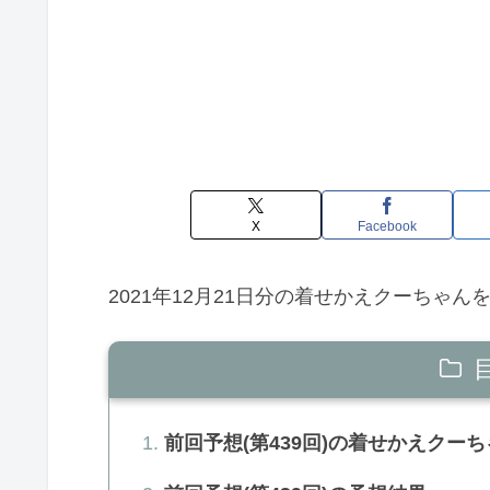
X
Facebook
2021年12月21日分の着せかえクーちゃん
前回予想(第439回)の着せかえクー