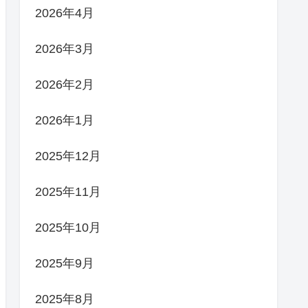
2026年4月
2026年3月
2026年2月
2026年1月
2025年12月
2025年11月
2025年10月
2025年9月
2025年8月