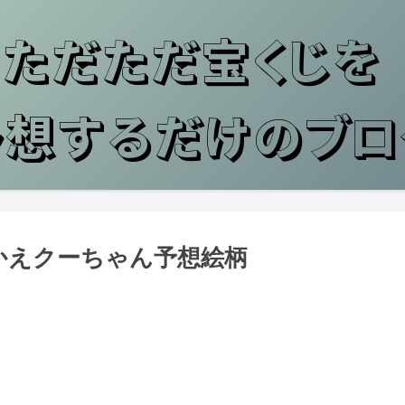
かえクーちゃん予想絵柄