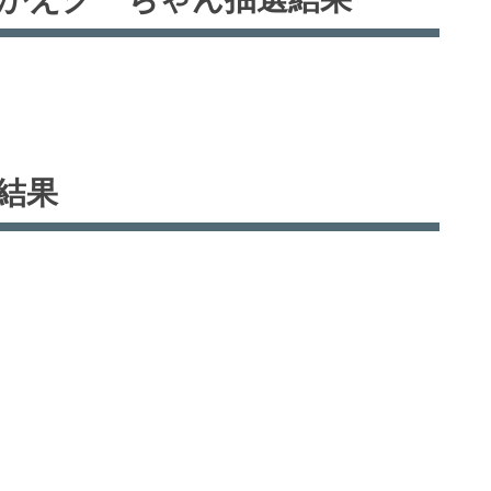
想結果
。