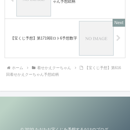
ゃん予想絵柄
【宝くじ予想】第1719回ロト6予想数字
ホーム
着せかえクーちゃん
【宝くじ予想】第616
回着せかえクーちゃん予想絵柄
© 2020 ただただ宝くじを予想するだけのブログ.