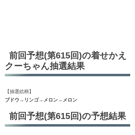
前回予想(第615回)の着せかえ
クーちゃん抽選結果
【抽選絵柄】
ブドウ→リンゴ→メロン→メロン
前回予想(第615回)の予想結果