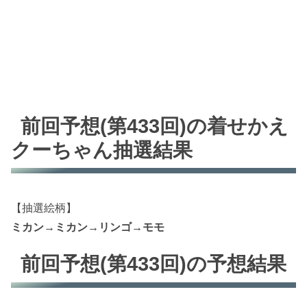
前回予想(第433回)の着せかえ
クーちゃん抽選結果
【抽選絵柄】
ミカン→ミカン→リンゴ→モモ
前回予想(第433回)の予想結果