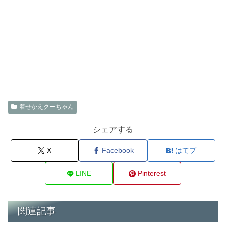
着せかえクーちゃん
シェアする
X
Facebook
はてブ
LINE
Pinterest
関連記事