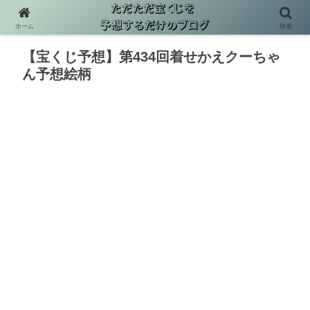
ホーム
検索
【宝くじ予想】第434回着せかえクーちゃ
ん予想絵柄