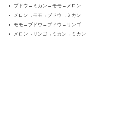
ブドウ→ミカン→モモ→メロン
メロン→モモ→ブドウ→ミカン
モモ→ブドウ→ブドウ→リンゴ
メロン→リンゴ→ミカン→ミカン