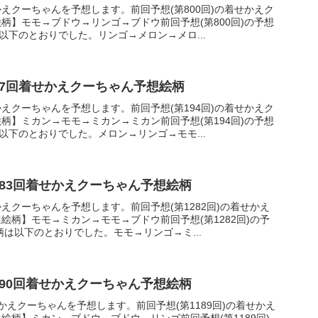
せかえクーちゃんを予想します。前回予想(第800回)の着せかえク
柄】モモ→ブドウ→リンゴ→ブドウ前回予想(第800回)の予想
以下のとおりでした。リンゴ→メロン→メロ...
97回着せかえクーちゃん予想絵柄
せかえクーちゃんを予想します。前回予想(第194回)の着せかえク
柄】ミカン→モモ→ミカン→ミカン前回予想(第194回)の予想
以下のとおりでした。メロン→リンゴ→モモ...
283回着せかえクーちゃん予想絵柄
せかえクーちゃんを予想します。前回予想(第1282回)の着せかえ
絵柄】モモ→ミカン→モモ→ブドウ前回予想(第1282回)の予
柄は以下のとおりでした。モモ→リンゴ→ミ...
190回着せかえクーちゃん予想絵柄
着せかえクーちゃんを予想します。前回予想(第1189回)の着せかえ