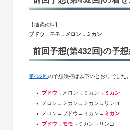
【抽選絵柄】
ブドウ→モモ→メロン→ミカン
前回予想(第432回)の予
第432回
の予想絵柄は以下のとおりでした
ブドウ
→メロン→ミカン→
ミカン
メロン→ミカン→ミカン→リンゴ
メロン→ブドウ→ミカン→
ミカン
ブドウ
→
モモ
→ミカン→リンゴ