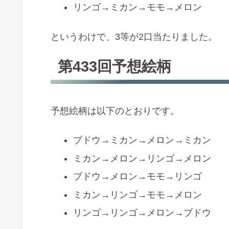
リンゴ→ミカン→モモ→メロン
というわけで、3等が2口当たりました。
第433回予想絵柄
予想絵柄は以下のとおりです。
ブドウ→ミカン→メロン→ミカン
ミカン→メロン→リンゴ→メロン
ブドウ→メロン→モモ→リンゴ
ミカン→リンゴ→モモ→メロン
リンゴ→リンゴ→メロン→ブドウ