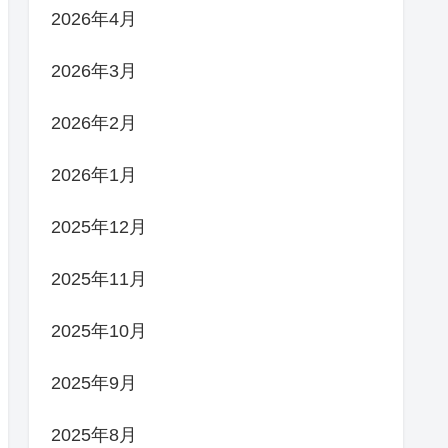
2026年4月
2026年3月
2026年2月
2026年1月
2025年12月
2025年11月
2025年10月
2025年9月
2025年8月