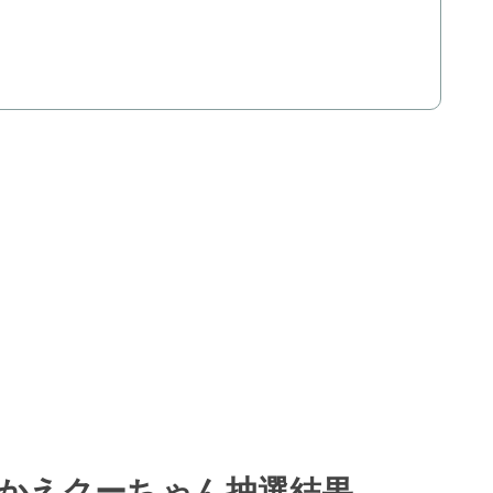
着せかえクーちゃん抽選結果