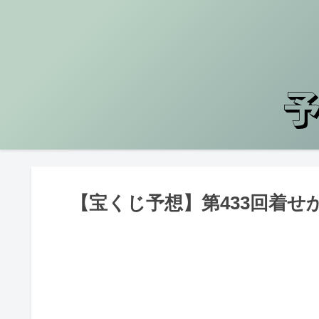
【宝くじ予想】第433回着せ