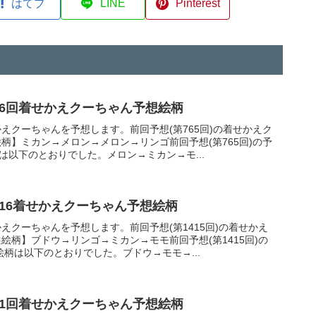
はてブ
LINE
Pinterest
66回着せかえクーちゃん予想絵柄
せかえクーちゃんを予想します。前回予想(第765回)の着せかえク
柄】ミカン→メロン→メロン→リンゴ前回予想(第765回)の予
は以下のとおりでした。メロン→ミカン→モ...
416着せかえクーちゃん予想絵柄
せかえクーちゃんを予想します。前回予想(第1415回)の着せかえ
絵柄】ブドウ→リンゴ→ミカン→モモ前回予想(第1415回)の
絵柄は以下のとおりでした。ブドウ→モモ→...
01回着せかえクーちゃん予想絵柄