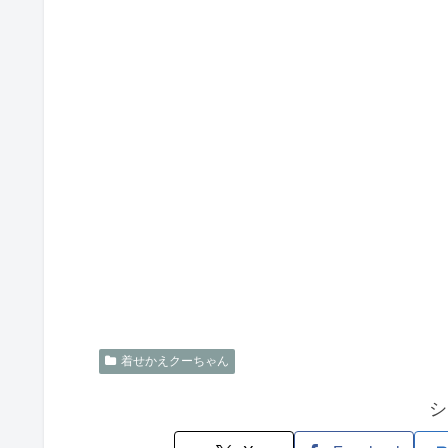
着せかえクーちゃん
シ