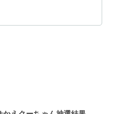
の着せかえクーちゃん抽選結果