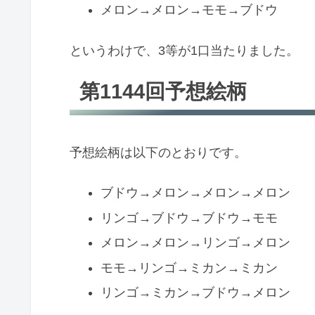
メロン→メロン→モモ→ブドウ
というわけで、3等が1口当たりました。
第1144回予想絵柄
予想絵柄は以下のとおりです。
ブドウ→メロン→メロン→メロン
リンゴ→ブドウ→ブドウ→モモ
メロン→メロン→リンゴ→メロン
モモ→リンゴ→ミカン→ミカン
リンゴ→ミカン→ブドウ→メロン