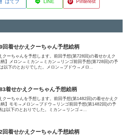
はてブ
LINE
Pinterest
29回着せかえクーちゃん予想絵柄
かえクーちゃんを予想します。前回予想(第728回)の着せかえク
柄】メロン→ミカン→ミカン→リンゴ前回予想(第728回)の予
は以下のとおりでした。メロン→ブドウ→メロ...
483着せかえクーちゃん予想絵柄
かえクーちゃんを予想します。前回予想(第1482回)の着せかえク
柄】モモ→メロン→ブドウ→リンゴ前回予想(第1482回)の予
柄は以下のとおりでした。ミカン→リンゴ→...
22回着せかえクーちゃん予想絵柄