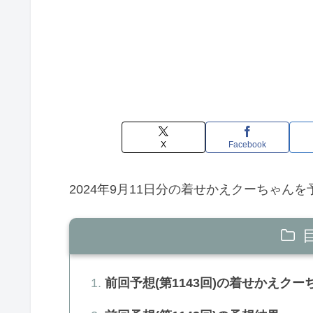
X
Facebook
2024年9月11日分の着せかえクーちゃん
前回予想(第1143回)の着せかえク