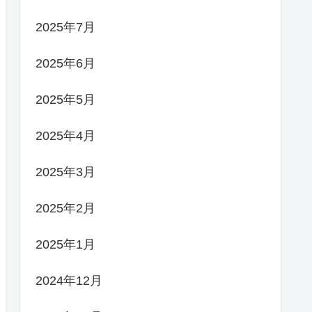
2025年7月
2025年6月
2025年5月
2025年4月
2025年3月
2025年2月
2025年1月
2024年12月