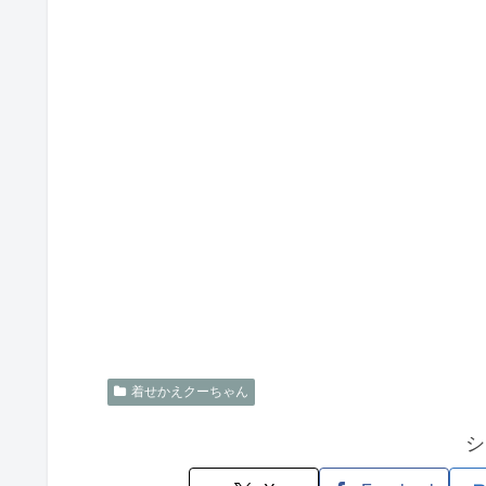
着せかえクーちゃん
シ