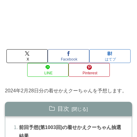
X
Facebook
はてブ
LINE
Pinterest
2024年2月28日分の着せかえクーちゃんを予想します。
目次
前回予想(第1003回)の着せかえクーちゃん抽選
結果