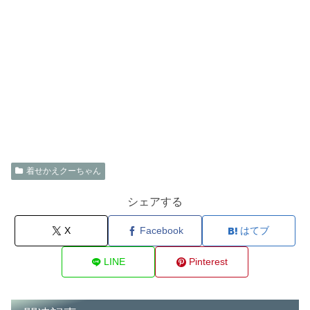
着せかえクーちゃん
シェアする
X
Facebook
はてブ
LINE
Pinterest