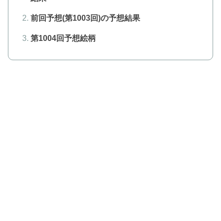
前回予想(第1003回)の予想結果
第1004回予想絵柄