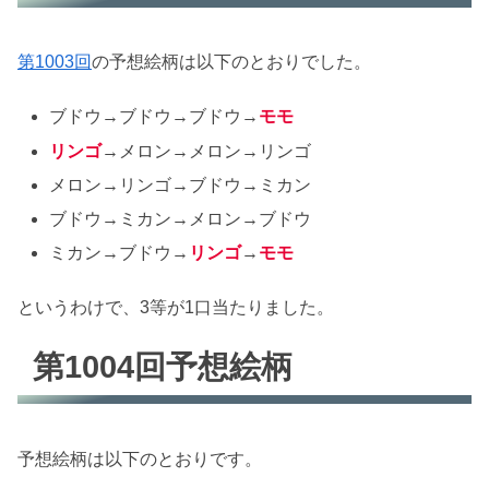
第1003回
の予想絵柄は以下のとおりでした。
ブドウ→ブドウ→ブドウ→
モモ
リンゴ
→メロン→メロン→リンゴ
メロン→リンゴ→ブドウ→ミカン
ブドウ→ミカン→メロン→ブドウ
ミカン→ブドウ→
リンゴ
→
モモ
というわけで、3等が1口当たりました。
第1004回予想絵柄
予想絵柄は以下のとおりです。