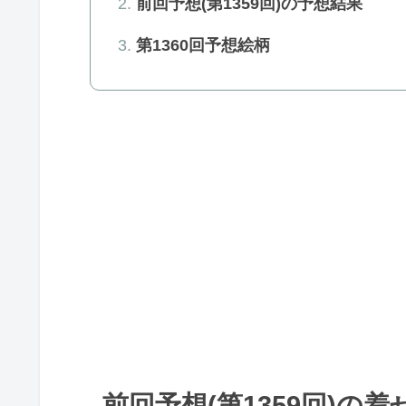
前回予想(第1359回)の予想結果
第1360回予想絵柄
前回予想(第1359回)