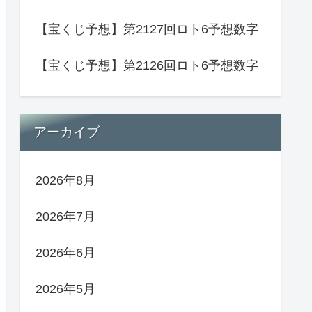
【宝くじ予想】第2127回ロト6予想数字
【宝くじ予想】第2126回ロト6予想数字
アーカイブ
2026年8月
2026年7月
2026年6月
2026年5月