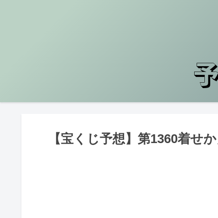
【宝くじ予想】第1360着せ