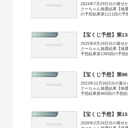
2024年7月29日分の着
クーちゃん抽選結果【抽選
の予想結果第1111回の予
【宝くじ予想】第1
着せかえクーちゃん
2025年8月19日分の着
クーちゃん抽選結果【抽選
予想結果第1383回の予想
【宝くじ予想】第9
着せかえクーちゃん
2023年12月26日分の
クーちゃん抽選結果【抽選
予想結果第960回の予想絵
【宝くじ予想】第1
着せかえクーちゃん
2026年2月24日分の着