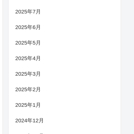
2025年7月
2025年6月
2025年5月
2025年4月
2025年3月
2025年2月
2025年1月
2024年12月