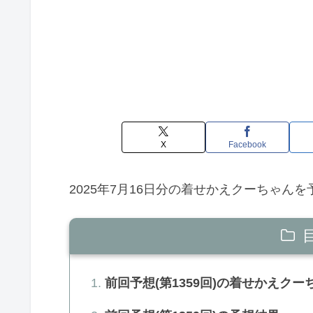
X
Facebook
2025年7月16日分の着せかえクーちゃん
前回予想(第1359回)の着せかえク