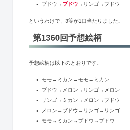
ブドウ→
ブドウ
→リンゴ→ブドウ
というわけで、3等が1口当たりました。
第1360回予想絵柄
予想絵柄は以下のとおりです。
モモ→ミカン→モモ→ミカン
ブドウ→メロン→リンゴ→メロン
リンゴ→ミカン→メロン→ブドウ
メロン→ブドウ→リンゴ→リンゴ
モモ→ミカン→ブドウ→ブドウ