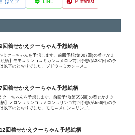
はてブ
LINE
Pinterest
89回着せかえクーちゃん予想絵柄
着せかえクーちゃんを予想します。前回予想(第387回)の着せかえ
絵柄】モモ→リンゴ→ミカン→メロン前回予想(第387回)の予
は以下のとおりでした。ブドウ→ミカン→メ...
57回着せかえクーちゃん予想絵柄
かえクーちゃんを予想します。前回予想(第556回)の着せかえク
柄】メロン→リンゴ→メロン→リンゴ前回予想(第556回)の予
は以下のとおりでした。モモ→メロン→リンゴ...
112回着せかえクーちゃん予想絵柄