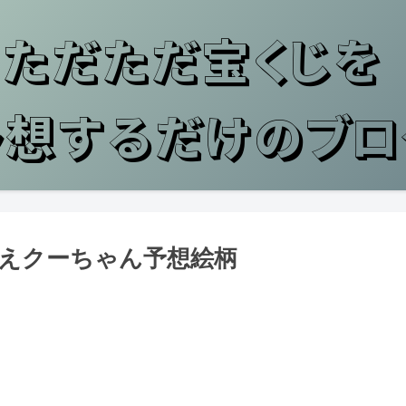
かえクーちゃん予想絵柄