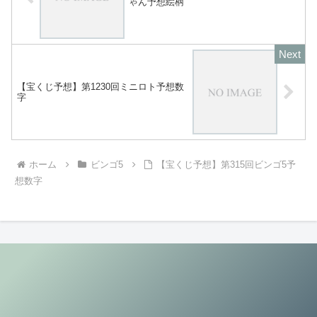
ゃん予想絵柄
【宝くじ予想】第1230回ミニロト予想数
字
ホーム
ビンゴ5
【宝くじ予想】第315回ビンゴ5予
想数字