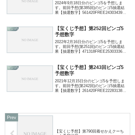
2024年9月18日分のビンゴ5を予想しま
す。前回予想(第385回)のビンゴ5抽選結
果【抽選数字】561420FREE24303439前
回予想(第385回)の予想結果第385回の予
想数字は以下のとおりでした。
2101317FREE21263...
【宝くじ予想】第252回ビンゴ5
ビンゴ5
予想数字
2022年2月16日分のビンゴ5を予想しま
す。前回予想(第251回)のビンゴ5抽選結
果【抽選数字】471318FREE25303336前
回予想(第251回)の予想結果第251回の予
想数字は以下のとおりでした。
3101516FREE21303...
【宝くじ予想】第243回ビンゴ5
ビンゴ5
予想数字
2021年12月15日分のビンゴ5を予想しま
す。前回予想(第242回)のビンゴ5抽選結
果【抽選数字】261420FREE22283138前
回予想(第242回)の予想結果第242回の予
想数字は以下のとおりでした。
371116FREE21283...
【宝くじ予想】第790回着せかえクーち