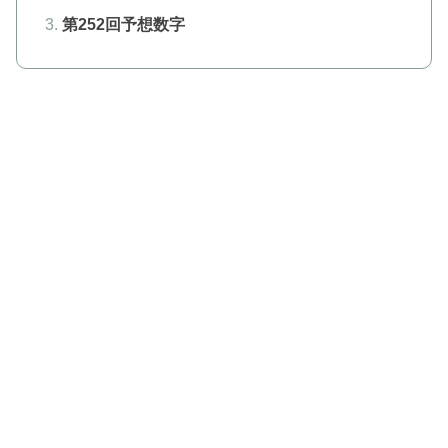
第252回予想数字