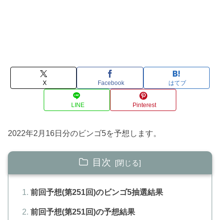
X
Facebook
はてブ
LINE
Pinterest
2022年2月16日分のビンゴ5を予想します。
目次
前回予想(第251回)のビンゴ5抽選結果
前回予想(第251回)の予想結果