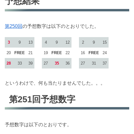
予想結果
第250回
の予想数字は以下のとおりでした。
3
9
13
4
9
12
2
9
15
20
FREE
21
19
FREE
22
16
FREE
24
28
33
39
27
35
36
27
31
37
というわけで、何も当たりませんでした。。。
第251回予想数字
予想数字は以下のとおりです。