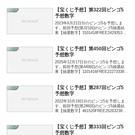
【宝くじ予想】第322回ビンゴ5
ビンゴ5
予想数字
2023年6月21日分のビンゴ5を予想しま
す。前回予想(第321回)のビンゴ5抽選結
果【抽選数字】3101418FREE24293538
前回予想(第321回)の予想結果第321回の
予想数字は以下のとおりでした。
161120FREE24273...
【宝くじ予想】第450回ビンゴ5
ビンゴ5
予想数字
2025年12月17日分のビンゴ5を予想しま
す。前回予想(第449回)のビンゴ5抽選結
果【抽選数字】1101416FREE22273338前
回予想(第449回)の予想結果第449回の予
想数字は以下のとおりでした。
581417FREE2526...
【宝くじ予想】第287回ビンゴ5
ビンゴ5
予想数字
2022年10月19日分のビンゴ5を予想しま
す。前回予想(第286回)のビンゴ5抽選結
果【抽選数字】461520FREE25263239前
回予想(第286回)の予想結果第286回の予
想数字は以下のとおりでした。
2101519FREE2426...
【宝くじ予想】第333回ビンゴ5
ビンゴ5
予想数字