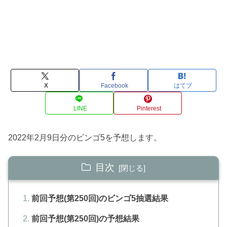
X
Facebook
はてブ
LINE
Pinterest
2022年2月9日分のビンゴ5を予想します。
目次
前回予想(第250回)のビンゴ5抽選結果
前回予想(第250回)の予想結果