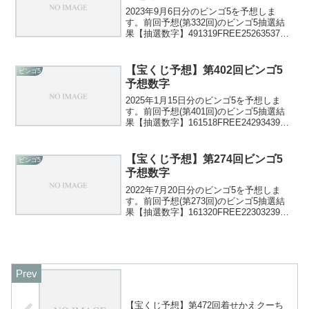
2023年9月6日分のビンゴ5を予想しま
す。前回予想(第332回)のビンゴ5抽選結
果【抽選数字】491319FREE25263537前
回予想(第332回)の予想結果第332回の予
想数字は以下のとおりでした。
171320FREE2428343...
【宝くじ予想】第402回ビンゴ5
ビンゴ5
予想数字
2025年1月15日分のビンゴ5を予想しま
す。前回予想(第401回)のビンゴ5抽選結
果【抽選数字】161518FREE24293439前
回予想(第401回)の予想結果第401回の予
想数字は以下のとおりでした。
261417FREE242835...
【宝くじ予想】第274回ビンゴ5
ビンゴ5
予想数字
2022年7月20日分のビンゴ5を予想しま
す。前回予想(第273回)のビンゴ5抽選結
果【抽選数字】161320FREE22303239前
回予想(第273回)の予想結果第273回の予
想数字は以下のとおりでした。
2101519FREE23283...
【宝くじ予想】第472回着せかえクーち