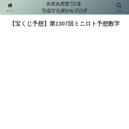
ホーム
検索
【宝くじ予想】第1307回ミニロト予想数字