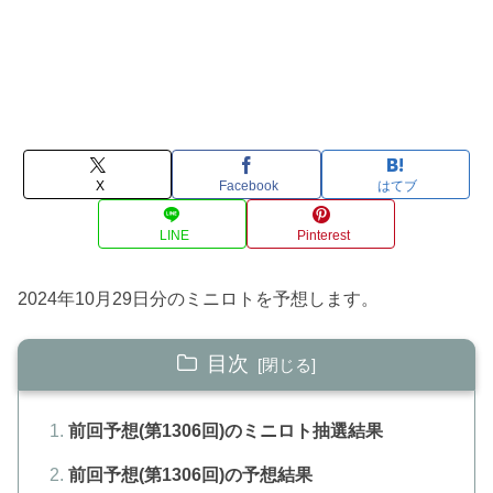
X
Facebook
はてブ
LINE
Pinterest
2024年10月29日分のミニロトを予想します。
目次
前回予想(第1306回)のミニロト抽選結果
前回予想(第1306回)の予想結果