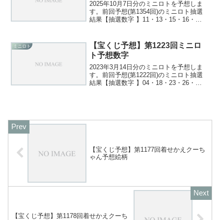
2025年10月7日分のミニロトを予想しま
す。前回予想(第1354回)のミニロト抽選
結果【抽選数字 】11・13・15・16・
26【ボーナス数字】0211が第1352回から
3連続で出ましたね。13が第1353回から
連続で出ましたね。前回予想...
【宝くじ予想】第1223回ミニロ
ミニロト
ト予想数字
2023年3月14日分のミニロトを予想しま
す。前回予想(第1222回)のミニロト抽選
結果【抽選数字 】04・18・23・26・
28【ボーナス数字】074と26が第1221回
から連続で出ましたね。前回予想(第1222
回)の予想結果第1222回...
【宝くじ予想】第1177回着せかえクーち
ゃん予想絵柄
【宝くじ予想】第1178回着せかえクーち