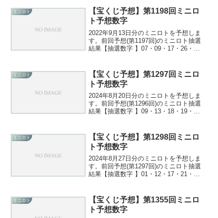
連続で出ましたね。第1236回で抽選数字
だった18が第1237回では...
【宝くじ予想】第1198回ミニロ
ミニロト
ト予想数字
2022年9月13日分のミニロトを予想しま
す。前回予想(第1197回)のミニロト抽選
結果【抽選数字 】07・09・17・26・
27【ボーナス数字】2417が第1196回から
連続で出ましたね。第1196回でボーナス
数字だった26が第1197回...
【宝くじ予想】第1297回ミニロ
ミニロト
ト予想数字
2024年8月20日分のミニロトを予想しま
す。前回予想(第1296回)のミニロト抽選
結果【抽選数字 】09・13・18・19・
21【ボーナス数字】0621が第1294回から
3連続で出ましたね。前回予想(第1296回)
の予想結果第1296回の...
【宝くじ予想】第1298回ミニロ
ミニロト
ト予想数字
2024年8月27日分のミニロトを予想しま
す。前回予想(第1297回)のミニロト抽選
結果【抽選数字 】01・12・17・21・
28【ボーナス数字】3121が第1294回から
4連続で出ましたね。前回予想(第1297回)
の予想結果第1297回の...
【宝くじ予想】第1355回ミニロ
ミニロト
ト予想数字