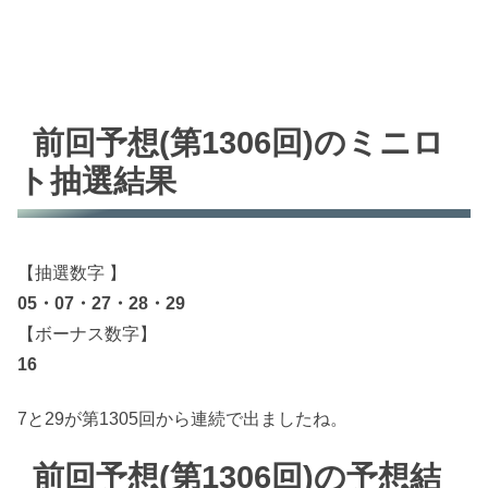
前回予想(第1306回)のミニロ
ト抽選結果
【抽選数字 】
05・07・27・28・29
【ボーナス数字】
16
7と29が第1305回から連続で出ましたね。
前回予想(第1306回)の予想結