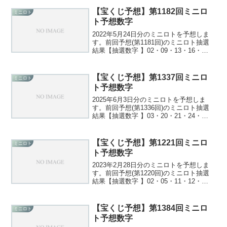
ス数字だった27が連続で出ましたね。前
回予想(第1250回)の予想結果...
【宝くじ予想】第1182回ミニロ
ミニロト
ト予想数字
2022年5月24日分のミニロトを予想しま
す。前回予想(第1181回)のミニロト抽選
結果【抽選数字 】02・09・13・16・
22【ボーナス数字】1513と16が第1180回
から連続で出ましたね。第1180回で抽選
数字だった15が第1181...
【宝くじ予想】第1337回ミニロ
ミニロト
ト予想数字
2025年6月3日分のミニロトを予想しま
す。前回予想(第1336回)のミニロト抽選
結果【抽選数字 】03・20・21・24・
25【ボーナス数字】26前回予想(第1336
回)の予想結果第1336回の予想数字は以下
のとおりでした。3・5・10・...
【宝くじ予想】第1221回ミニロ
ミニロト
ト予想数字
2023年2月28日分のミニロトを予想しま
す。前回予想(第1220回)のミニロト抽選
結果【抽選数字 】02・05・11・12・
30【ボーナス数字】16第1219回でボーナ
ス数字だった11が第1220回では抽選数字
でしたね。前回予想(第122...
【宝くじ予想】第1384回ミニロ
ミニロト
ト予想数字