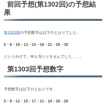
前回予想(第1302回)の予想結
果
第1302回
の予想数字は以下のとおりでした。
5・9・10・13・15・18・21・26・30
というわけで、何も当たりませんでした。。。
第1303回予想数字
予想数字は以下のとおりです。
5・9・12・15・17・21・24・26・29