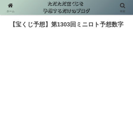
ホーム
検索
【宝くじ予想】第1303回ミニロト予想数字