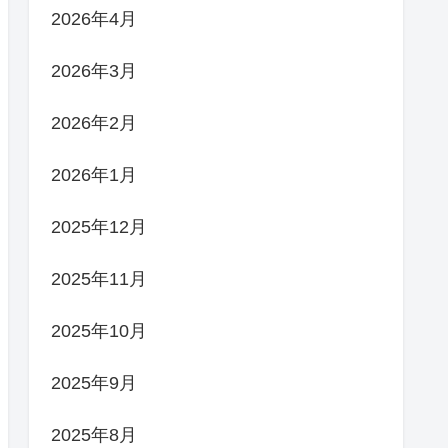
2026年4月
2026年3月
2026年2月
2026年1月
2025年12月
2025年11月
2025年10月
2025年9月
2025年8月