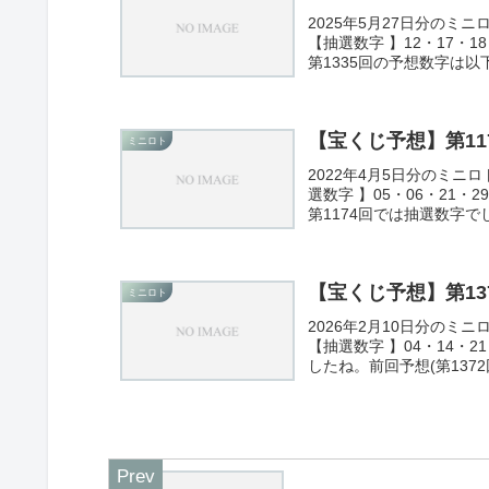
2025年5月27日分のミ
【抽選数字 】12・17・1
第1335回の予想数字は以下
【宝くじ予想】第11
ミニロト
2022年4月5日分のミニ
選数字 】05・06・21・
第1174回では抽選数字でし
【宝くじ予想】第13
ミニロト
2026年2月10日分のミ
【抽選数字 】04・14・2
したね。前回予想(第1372回