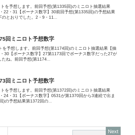
ニロトを予想します。前回予想(第1335回)のミニロト抽選結果
8・22・31【ボーナス数字】30前回予想(第1335回)の予想結果
のとおりでした。2・9・11...
75回ミニロト予想数字
ロトを予想します。前回予想(第1174回)のミニロト抽選結果【抽
29・30【ボーナス数字】27第1173回でボーナス数字だった27が
たね。前回予想(第1174...
73回ミニロト予想数字
ニロトを予想します。前回予想(第1372回)のミニロト抽選結果
1・24・31【ボーナス数字】0531が第1370回から3連続で出ま
)の予想結果第1372回の...