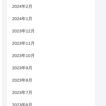
2024年2月
2024年1月
2023年12月
2023年11月
2023年10月
2023年9月
2023年8月
2023年7月
2023年6月