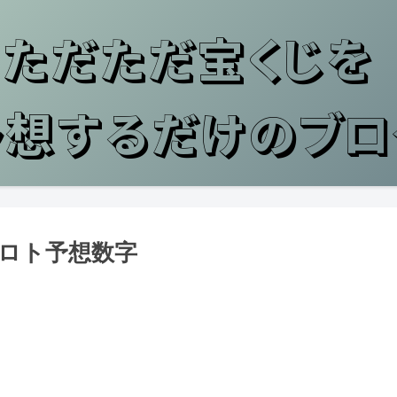
ニロト予想数字