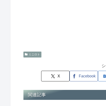
ミニロト
シ
X
Facebook
関連記事