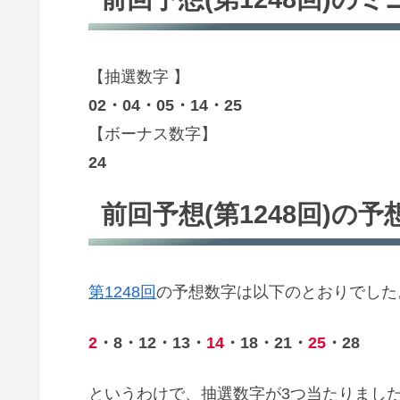
【抽選数字 】
02・04・05・14・25
【ボーナス数字】
24
前回予想(第1248回)の予
第1248回
の予想数字は以下のとおりでした
2
・8・12・13・
14
・18・21・
25
・28
というわけで、抽選数字が3つ当たりまし