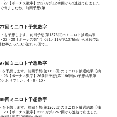
19・27【ボーナス数字】2927が第1240回から3連続で出ました
で出ましたね。前回予想(第...
77回ミニロト予想数字
ニロトを予想します。前回予想(第1376回)のミニロト抽選結果
1・22・29【ボーナス数字】031と11が第1375回から連続で出
数字だった3が第1376回で...
97回ミニロト予想数字
ロトを予想します。前回予想(第1196回)のミニロト抽選結果【抽
19・23【ボーナス数字】26前回予想(第1196回)の予想結果第
とおりでした。4・6・10・...
69回ミニロト予想数字
ロトを予想します。前回予想(第1268回)のミニロト抽選結果【抽
22・29【ボーナス数字】3129が第1267回から連続で出ました
予想結果第1268回の予想...