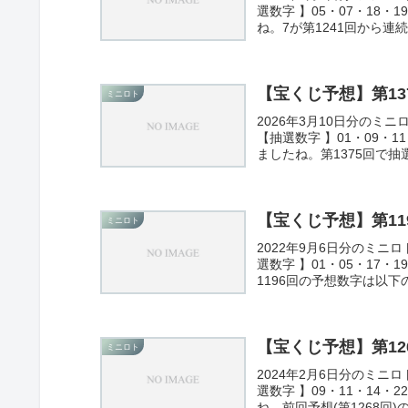
選数字 】05・07・18・
ね。7が第1241回から連続
【宝くじ予想】第13
ミニロト
2026年3月10日分のミ
【抽選数字 】01・09・1
ましたね。第1375回で抽選
【宝くじ予想】第11
ミニロト
2022年9月6日分のミニ
選数字 】01・05・17・
1196回の予想数字は以下の
【宝くじ予想】第12
ミニロト
2024年2月6日分のミニ
選数字 】09・11・14・
ね。前回予想(第1268回)の