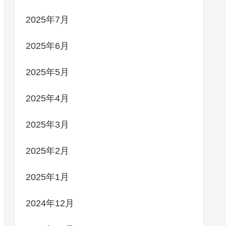
2025年7月
2025年6月
2025年5月
2025年4月
2025年3月
2025年2月
2025年1月
2024年12月