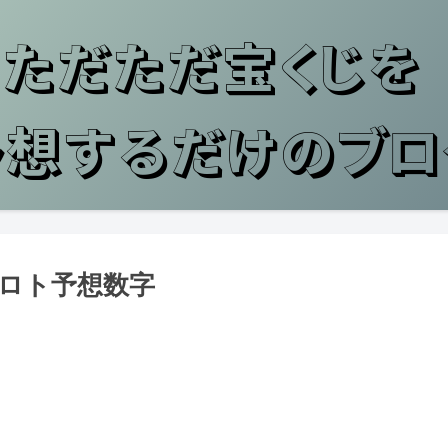
ニロト予想数字