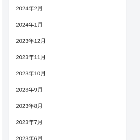
2024年2月
2024年1月
2023年12月
2023年11月
2023年10月
2023年9月
2023年8月
2023年7月
2023年6月