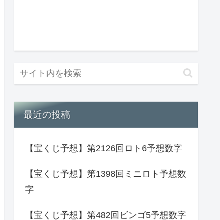
最近の投稿
【宝くじ予想】第2126回ロト6予想数字
【宝くじ予想】第1398回ミニロト予想数
字
【宝くじ予想】第482回ビンゴ5予想数字