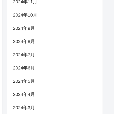
2024年11月
2024年10月
2024年9月
2024年8月
2024年7月
2024年6月
2024年5月
2024年4月
2024年3月