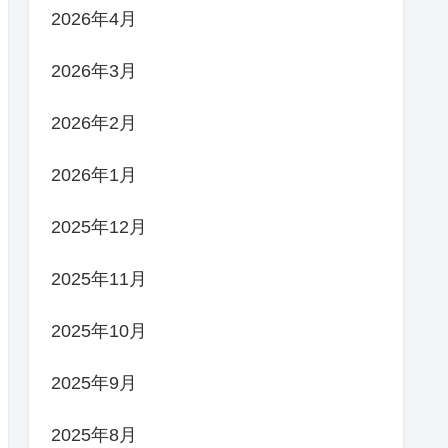
2026年4月
2026年3月
2026年2月
2026年1月
2025年12月
2025年11月
2025年10月
2025年9月
2025年8月