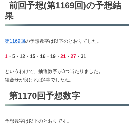
前回予想(第1169回)の予想結
果
第1169回
の予想数字は以下のとおりでした。
1
・5・12・15・16・19・
21
・
27
・31
というわけで、抽選数字が3つ当たりました。
組合せが良ければ4等でしたね。
第1170回予想数字
予想数字は以下のとおりです。