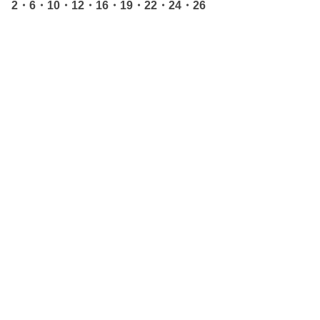
2・6・10・12・16・19・22・24・26