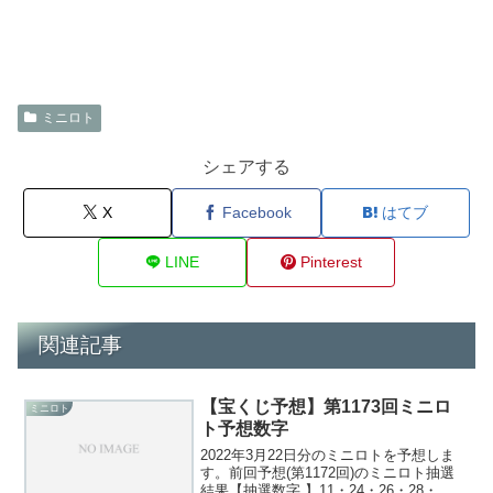
ミニロト
シェアする
X
Facebook
はてブ
LINE
Pinterest
関連記事
【宝くじ予想】第1173回ミニロ
ミニロト
ト予想数字
2022年3月22日分のミニロトを予想しま
す。前回予想(第1172回)のミニロト抽選
結果【抽選数字 】11・24・26・28・