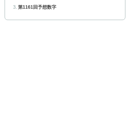
第1161回予想数字