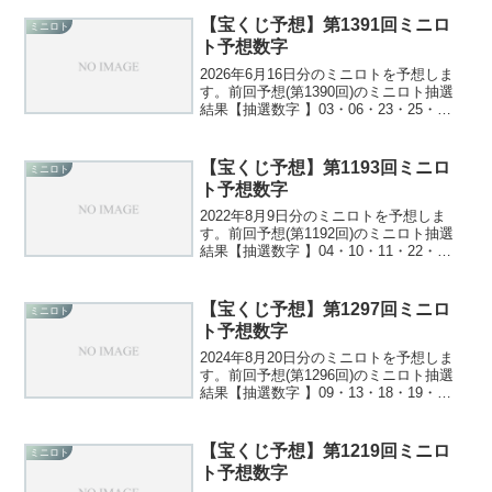
3連続で出ましたね。14が第1209回から
連続で出ましたね。前回予...
【宝くじ予想】第1391回ミニロ
ミニロト
ト予想数字
2026年6月16日分のミニロトを予想しま
す。前回予想(第1390回)のミニロト抽選
結果【抽選数字 】03・06・23・25・
27【ボーナス数字】24前回予想(第1390
回)の予想結果第1390回の予想数字は以下
のとおりでした。4・7・11...
【宝くじ予想】第1193回ミニロ
ミニロト
ト予想数字
2022年8月9日分のミニロトを予想しま
す。前回予想(第1192回)のミニロト抽選
結果【抽選数字 】04・10・11・22・
31【ボーナス数字】2811が第1191回から
連続で出ましたね。前回予想(第1192回)
の予想結果第1192回の予想...
【宝くじ予想】第1297回ミニロ
ミニロト
ト予想数字
2024年8月20日分のミニロトを予想しま
す。前回予想(第1296回)のミニロト抽選
結果【抽選数字 】09・13・18・19・
21【ボーナス数字】0621が第1294回から
3連続で出ましたね。前回予想(第1296回)
の予想結果第1296回の...
【宝くじ予想】第1219回ミニロ
ミニロト
ト予想数字