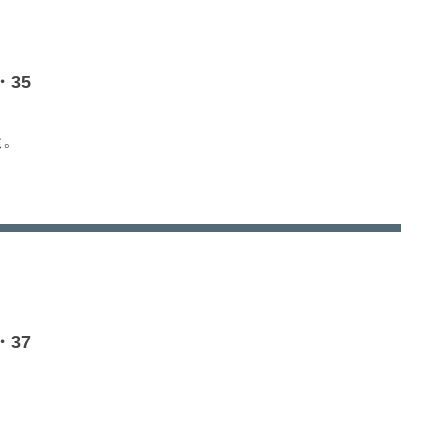
。
・35
た。
・37