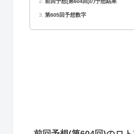
前回予想(第604回)の予想結果
第605回予想数字
前回予想(第604回)のロ