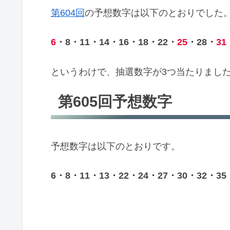
第604回
の予想数字は以下のとおりでした
6
・8・11・14・16・18・22・
25
・28・
31
というわけで、抽選数字が3つ当たりまし
第605回予想数字
予想数字は以下のとおりです。
6・8・11・13・22・24・27・30・32・35