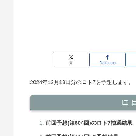
X
Facebook
2024年12月13日分のロト7を予想します。
前回予想(第604回)のロト7抽選結果