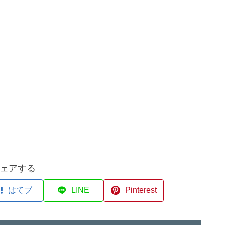
ェアする
はてブ
LINE
Pinterest