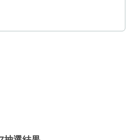
ト7抽選結果