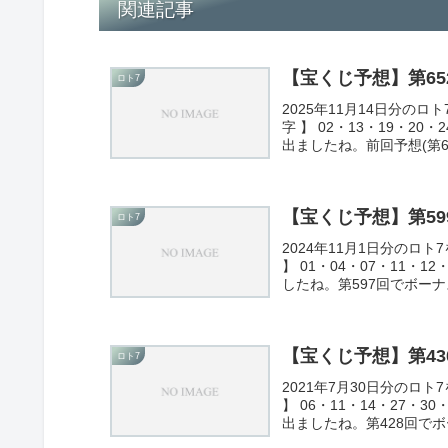
関連記事
【宝くじ予想】第65
ロト7
2025年11月14日分の
字 】 02・13・19・20
出ましたね。前回予想(第65
【宝くじ予想】第59
ロト7
2024年11月1日分のロ
】 01・04・07・11・
したね。第597回でボーナス
【宝くじ予想】第43
ロト7
2021年7月30日分のロ
】 06・11・14・27・3
出ましたね。第428回でボー