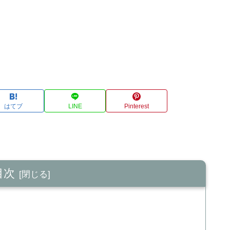
はてブ
LINE
Pinterest
目次