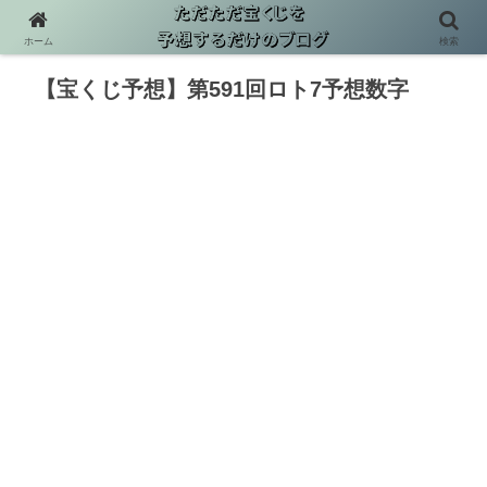
ホーム
検索
【宝くじ予想】第591回ロト7予想数字