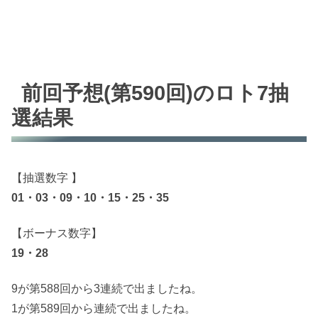
前回予想(第590回)のロト7抽
選結果
【抽選数字 】
01・03・09・10・15・25・35
【ボーナス数字】
19・28
9が第588回から3連続で出ましたね。
1が第589回から連続で出ましたね。