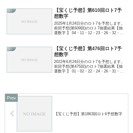
第586回から連続で出ましたね。第586回
で抽選数字だった...
【宝くじ予想】第610回ロト7予
ロト7
想数字
2025年1月24日分のロト7を予想します。
前回予想(第609回)のロト7抽選結果【抽
選数字 】 04・11・12・23・26・32・
37【ボーナス数字】01・0911が第608回
から連続で出ましたね。第608回でボーナ
ス数字だった32が第...
【宝くじ予想】第476回ロト7予
ロト7
想数字
2022年6月24日分のロト7を予想します。
前回予想(第475回)のロト7抽選結果【抽
選数字 】 01・02・22・24・26・31・
37【ボーナス数字】12・1924が第473回
から3連続で出ましたね。第474回で抽選
数字だった19が第4...
【宝くじ予想】第1863回ロト6予想数字