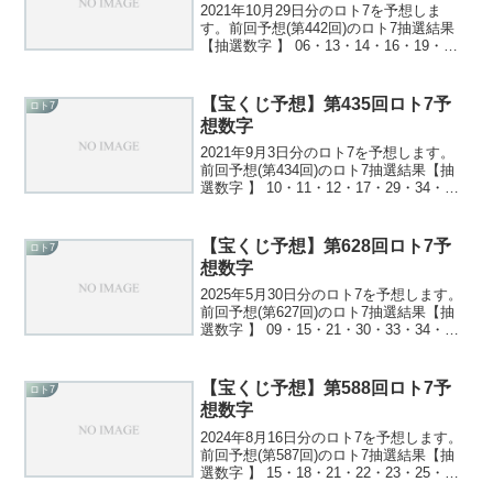
2021年10月29日分のロト7を予想しま
す。前回予想(第442回)のロト7抽選結果
【抽選数字 】 06・13・14・16・19・
30・32【ボーナス数字】25・36第441回
でボーナス数字だった25が連続で出まし
たね。前回予想(第442回...
【宝くじ予想】第435回ロト7予
ロト7
想数字
2021年9月3日分のロト7を予想します。
前回予想(第434回)のロト7抽選結果【抽
選数字 】 10・11・12・17・29・34・
37【ボーナス数字】26・3017が第433回
から連続で出ましたね。第433回でボーナ
ス数字だった10と34...
【宝くじ予想】第628回ロト7予
ロト7
想数字
2025年5月30日分のロト7を予想します。
前回予想(第627回)のロト7抽選結果【抽
選数字 】 09・15・21・30・33・34・
37【ボーナス数字】10・3534が第626回
から連続で出ましたね。第626回でボーナ
ス数字だった30が第...
【宝くじ予想】第588回ロト7予
ロト7
想数字
2024年8月16日分のロト7を予想します。
前回予想(第587回)のロト7抽選結果【抽
選数字 】 15・18・21・22・23・25・
32【ボーナス数字】01・3015と22と23が