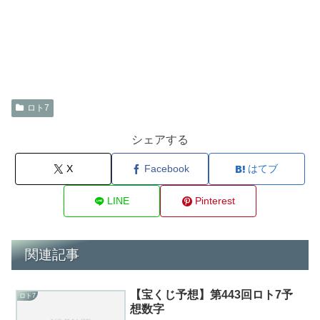
ロト7
シェアする
X
Facebook
はてブ
LINE
Pinterest
関連記事
【宝くじ予想】第443回ロト7予
ロト7
想数字