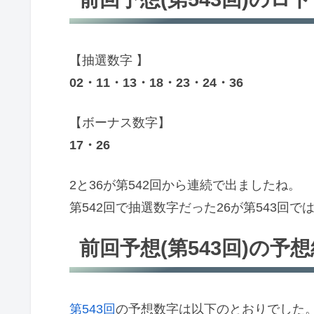
【抽選数字 】
02・11・13・18・23・24・36
【ボーナス数字】
17・26
2と36が第542回から連続で出ましたね。
第542回で抽選数字だった26が第543回
前回予想(第543回)の予
第543回
の予想数字は以下のとおりでした