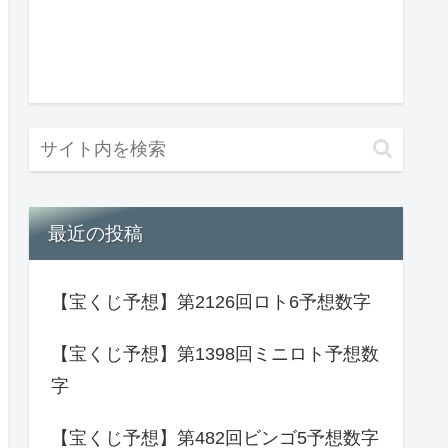
最近の投稿
【宝くじ予想】第2126回ロト6予想数字
【宝くじ予想】第1398回ミニロト予想数
字
【宝くじ予想】第482回ビンゴ5予想数字