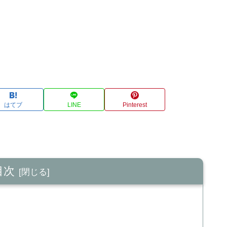
はてブ
LINE
Pinterest
目次