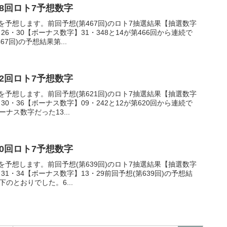
8回ロト7予想数字
ト7を予想します。前回予想(第467回)のロト7抽選結果【抽選数字
4・26・30【ボーナス数字】31・348と14が第466回から連続で
7回)の予想結果第...
2回ロト7予想数字
ト7を予想します。前回予想(第621回)のロト7抽選結果【抽選数字
4・30・36【ボーナス数字】09・242と12が第620回から連続で
ナス数字だった13...
0回ロト7予想数字
ト7を予想します。前回予想(第639回)のロト7抽選結果【抽選数字
0・31・34【ボーナス数字】13・29前回予想(第639回)の予想結
下のとおりでした。6...