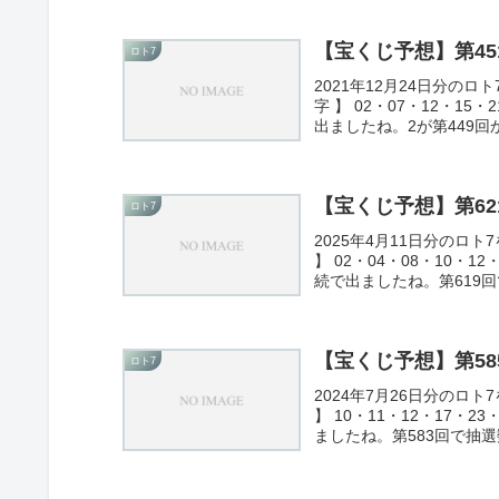
【宝くじ予想】第45
ロト7
2021年12月24日分の
字 】 02・07・12・15
出ましたね。2が第449回
【宝くじ予想】第62
ロト7
2025年4月11日分のロ
】 02・04・08・10・1
続で出ましたね。第619回
【宝くじ予想】第58
ロト7
2024年7月26日分のロ
】 10・11・12・17・2
ましたね。第583回で抽選数