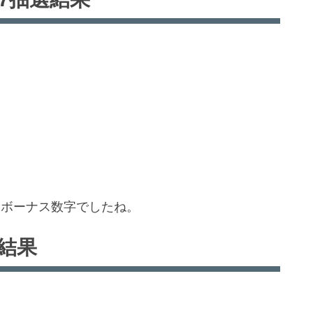
ではボーナス数字でしたね。
想結果
。