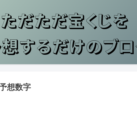
7予想数字