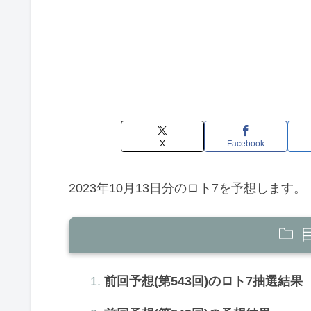
X
Facebook
2023年10月13日分のロト7を予想します。
前回予想(第543回)のロト7抽選結果