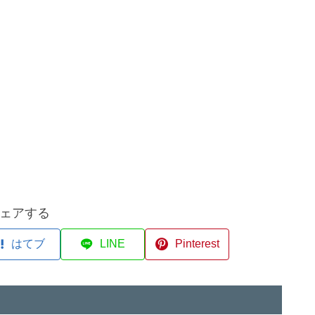
ェアする
はてブ
LINE
Pinterest