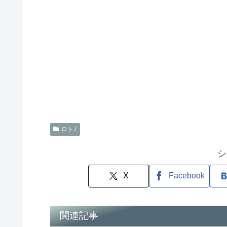
ロト7
シ
X
Facebook
関連記事