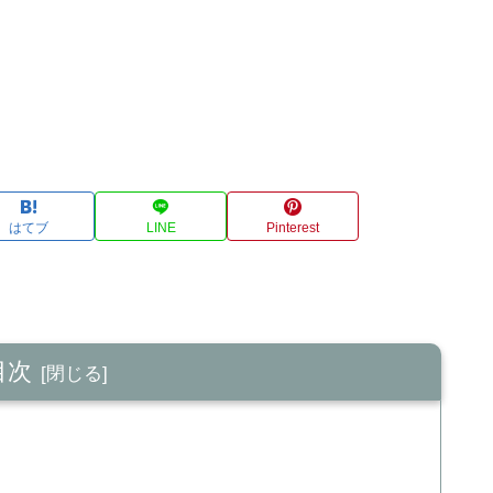
はてブ
LINE
Pinterest
目次