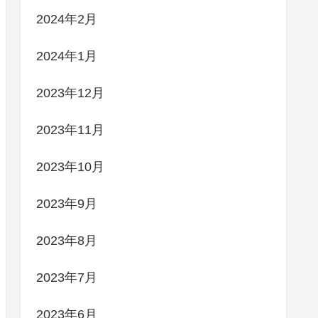
2024年2月
2024年1月
2023年12月
2023年11月
2023年10月
2023年9月
2023年8月
2023年7月
2023年6月