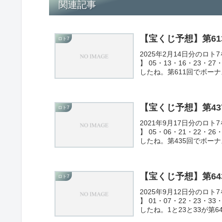
関連記事
【宝くじ予想】第61
ロト7
2025年2月14日分のロ
】 05・13・16・23・2
したね。第611回でボーナス
【宝くじ予想】第43
ロト7
2021年9月17日分のロ
】 05・06・21・22・
したね。第435回でボーナス
【宝くじ予想】第64
ロト7
2025年9月12日分のロ
】 01・07・22・23・3
したね。1と23と33が第64