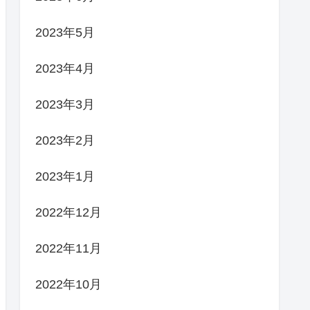
2023年5月
2023年4月
2023年3月
2023年2月
2023年1月
2022年12月
2022年11月
2022年10月