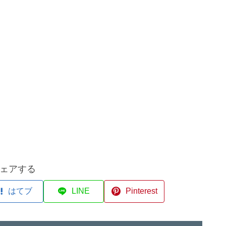
ェアする
はてブ
LINE
Pinterest