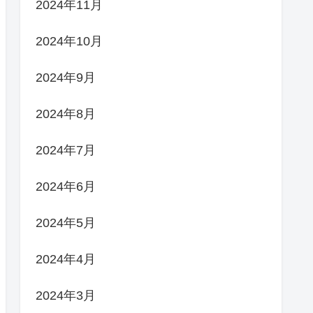
2024年11月
2024年10月
2024年9月
2024年8月
2024年7月
2024年6月
2024年5月
2024年4月
2024年3月