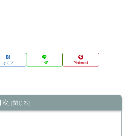
はてブ
LINE
Pinterest
目次