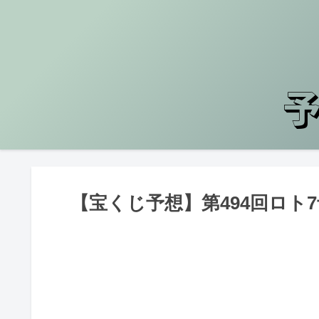
【宝くじ予想】第494回ロト