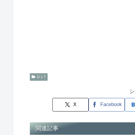
ロト7
シ
X
Facebook
関連記事