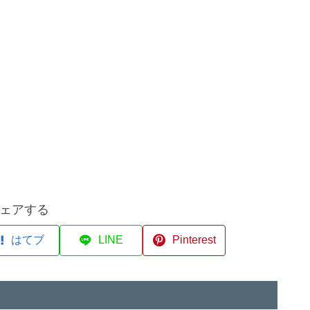
ェアする
はてブ
LINE
Pinterest