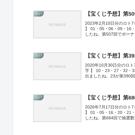
【宝くじ予想】第50
ロト7
2023年2月10日分のロ
】 01・05・06・09・1
したね。第507回でボーナス
【宝くじ予想】第39
ロト7
2020年10月30日分の
字 】 10・23・27・32
出ましたね。23が第390回
【宝くじ予想】第68
ロト7
2026年7月17日分のロ
】 01・05・16・20・2
したね。第684回で抽選数字