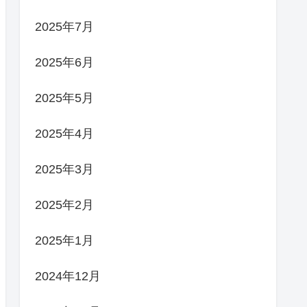
2025年7月
2025年6月
2025年5月
2025年4月
2025年3月
2025年2月
2025年1月
2024年12月