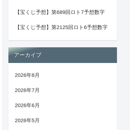
【宝くじ予想】第689回ロト7予想数字
【宝くじ予想】第2125回ロト6予想数字
アーカイブ
2026年8月
2026年7月
2026年6月
2026年5月