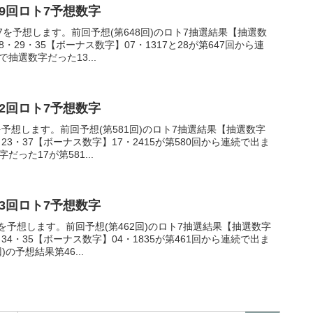
9回ロト7予想数字
ロト7を予想します。前回予想(第648回)のロト7抽選結果【抽選数
・28・29・35【ボーナス数字】07・1317と28が第647回から連
抽選数字だった13...
2回ロト7予想数字
7を予想します。前回予想(第581回)のロト7抽選結果【抽選数字
8・23・37【ボーナス数字】17・2415が第580回から連続で出ま
だった17が第581...
3回ロト7予想数字
ト7を予想します。前回予想(第462回)のロト7抽選結果【抽選数字
9・34・35【ボーナス数字】04・1835が第461回から連続で出ま
の予想結果第46...