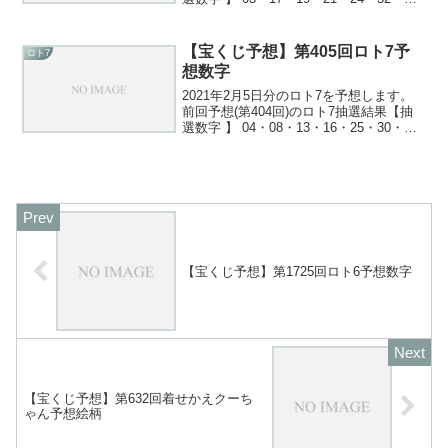
34【ボーナス数字】27・2821と24が第
473回から連続で出ましたね。第473回で
抽選数字だった28が...
【宝くじ予想】第405回ロト7予
ロト7
想数字
2021年2月5日分のロト7を予想します。
前回予想(第404回)のロト7抽選結果【抽
選数字 】 04・08・13・16・25・30・
32【ボーナス数字】09・268が第403回か
ら連続で出ましたね。前回予想(第404回)
の予想結果第404回...
【宝くじ予想】第1725回ロト6予想数字
【宝くじ予想】第632回着せかえクーち
ゃん予想絵柄