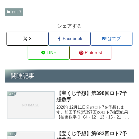
ロト7
シェアする
X
Facebook
はてブ
LINE
Pinterest
関連記事
【宝くじ予想】第398回ロト7予
ロト7
想数字
2020年12月11日分のロト7を予想しま
す。前回予想(第397回)のロト7抽選結果
【抽選数字 】 04・12・13・15・21・
28・37【ボーナス数字】07・20第396回
で抽選数字だった20が第397回ではボーナ
ス数字でしたね。前回予...
【宝くじ予想】第683回ロト7予
ロト7