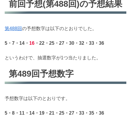
前回予想(第488回)の予想結果
第488回
の予想数字は以下のとおりでした。
5・7・14・
16
・22・25・27・30・32・33・36
というわけで、抽選数字が1つ当たりました。
第489回予想数字
予想数字は以下のとおりです。
5・8・11・14・19・21・25・27・33・35・36