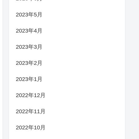
2023年5月
2023年4月
2023年3月
2023年2月
2023年1月
2022年12月
2022年11月
2022年10月