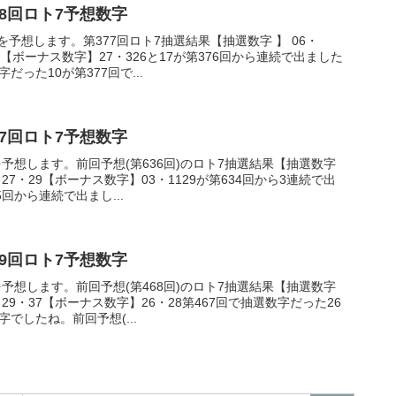
8回ロト7予想数字
7を予想します。第377回ロト7抽選結果【抽選数字 】 06・
・36【ボーナス数字】27・326と17が第376回から連続で出ました
だった10が第377回で...
7回ロト7予想数字
7を予想します。前回予想(第636回)のロト7抽選結果【抽選数字
6・27・29【ボーナス数字】03・1129が第634回から3連続で出
5回から連続で出まし...
9回ロト7予想数字
7を予想します。前回予想(第468回)のロト7抽選結果【抽選数字
5・29・37【ボーナス数字】26・28第467回で抽選数字だった26
字でしたね。前回予想(...