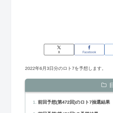
X
Facebook
2022年6月3日分のロト7を予想します。
前回予想(第472回)のロト7抽選結果