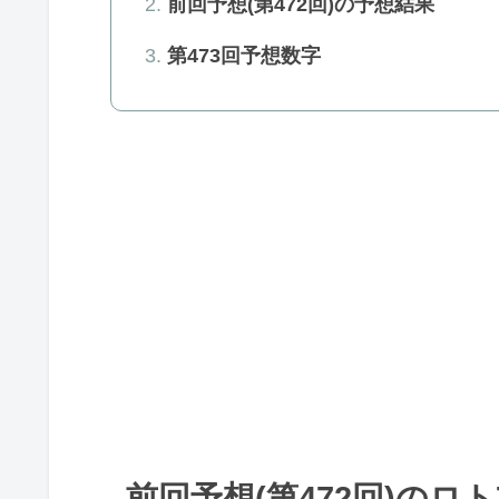
前回予想(第472回)の予想結果
第473回予想数字
前回予想(第472回)のロ