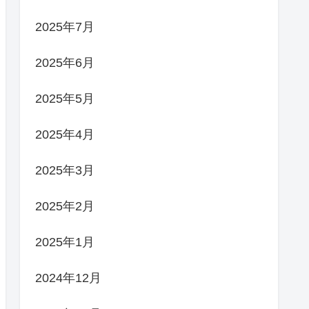
2025年7月
2025年6月
2025年5月
2025年4月
2025年3月
2025年2月
2025年1月
2024年12月