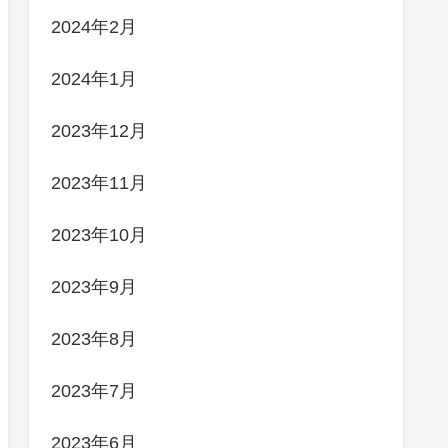
2024年2月
2024年1月
2023年12月
2023年11月
2023年10月
2023年9月
2023年8月
2023年7月
2023年6月