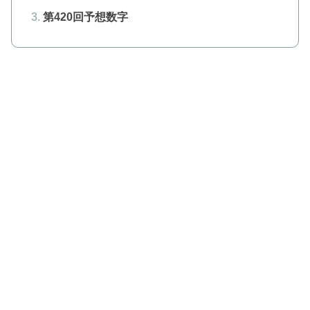
第420回予想数字