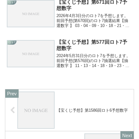
ス数字だった37が第...
【宝くじ予想】第671回ロト7予
ロト7
想数字
2026年4月3日分のロト7を予想します。
前回予想(第670回)のロト7抽選結果【抽
選数字 】 03・04・09・10・18・21・
37【ボーナス数字】15・233と9が第669
回から連続で出ましたね。第669回でボー
ナス数字だった23が連...
【宝くじ予想】第577回ロト7予
ロト7
想数字
2024年5月31日分のロト7を予想します。
前回予想(第576回)のロト7抽選結果【抽
選数字 】 11・13・14・18・19・23・
31【ボーナス数字】07・2718が第575回
から連続で出ましたね。第575回でボーナ
ス数字だった23が第...
【宝くじ予想】第1586回ロト6予想数字