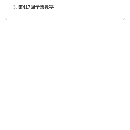
第417回予想数字