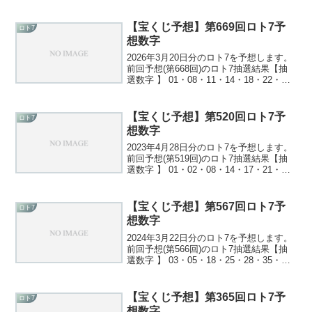
31【ボーナス数字】14・20第659回で抽
選数字だった14が第660回ではボーナス数
字でしたね。前回予想...
【宝くじ予想】第669回ロト7予
ロト7
想数字
2026年3月20日分のロト7を予想します。
前回予想(第668回)のロト7抽選結果【抽
選数字 】 01・08・11・14・18・22・
29【ボーナス数字】19・3522が第664回
から5連続で出ましたね。29が第667回か
ら連続で出ましたね...
【宝くじ予想】第520回ロト7予
ロト7
想数字
2023年4月28日分のロト7を予想します。
前回予想(第519回)のロト7抽選結果【抽
選数字 】 01・02・08・14・17・21・
34【ボーナス数字】20・268が第518回か
ら連続で出ましたね。前回予想(第519回)
の予想結果第519...
【宝くじ予想】第567回ロト7予
ロト7
想数字
2024年3月22日分のロト7を予想します。
前回予想(第566回)のロト7抽選結果【抽
選数字 】 03・05・18・25・28・35・
37【ボーナス数字】07・083が第565回か
ら連続で出ましたね。前回予想(第566回)
の予想結果第566...
【宝くじ予想】第365回ロト7予
ロト7
想数字