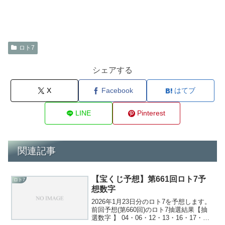
ロト7
シェアする
X
Facebook
はてブ
LINE
Pinterest
関連記事
【宝くじ予想】第661回ロト7予
ロト7
想数字
2026年1月23日分のロト7を予想します。
前回予想(第660回)のロト7抽選結果【抽
選数字 】 04・06・12・13・16・17・