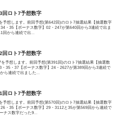
3回ロト7予想数字
ト7を予想します。前回予想(第642回)のロト7抽選結果【抽選数字
3・34・35【ボーナス数字】02・247が第640回から3連続で出ま
1回から連続で出...
2回ロト7予想数字
ロト7を予想します。前回予想(第391回)のロト7抽選結果【抽選数
・33・35・37【ボーナス数字】24・2627が第389回から3連続で
から連続で出ました...
1回ロト7予想数字
ト7を予想します。前回予想(第570回)のロト7抽選結果【抽選数字
5・26・35【ボーナス数字】29・3112と35が第569回から連続で
ナス数字だった9...