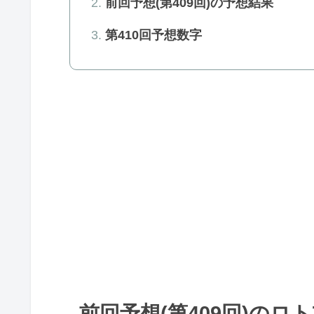
前回予想(第409回)の予想結果
第410回予想数字
前回予想(第409回)のロ