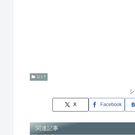
ロト7
シ
X
Facebook
関連記事