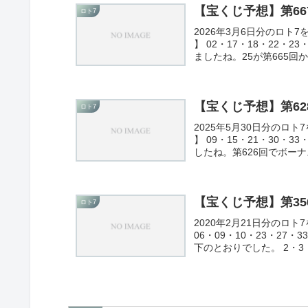
【宝くじ予想】第66
ロト7
2026年3月6日分のロト
】 02・17・18・22・2
ましたね。25が第665回か
【宝くじ予想】第62
ロト7
2025年5月30日分のロ
】 09・15・21・30・3
したね。第626回でボーナス
【宝くじ予想】第35
ロト7
2020年2月21日分のロト
06・09・10・23・2
下のとおりでした。 2・3・7