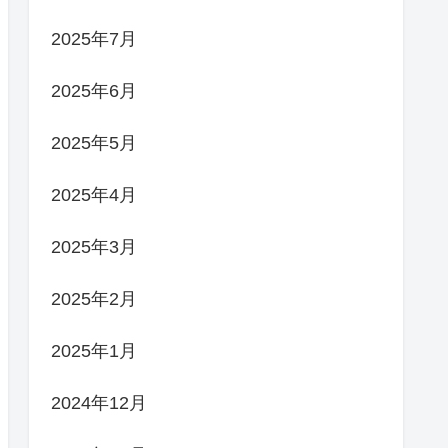
2025年7月
2025年6月
2025年5月
2025年4月
2025年3月
2025年2月
2025年1月
2024年12月