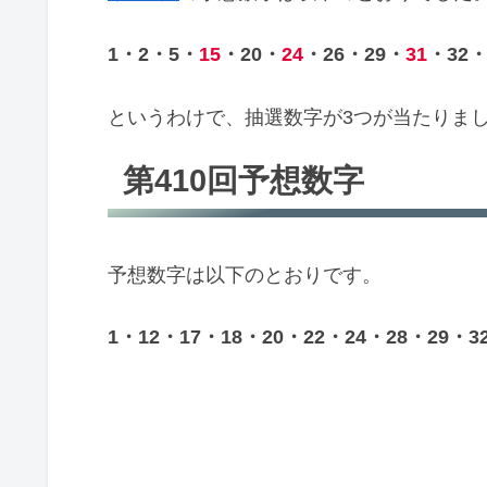
1・2・5・
15
・20・
24
・26・29・
31
・32・
というわけで、抽選数字が3つが当たりま
第410回予想数字
予想数字は以下のとおりです。
1・12・17・18・20・22・24・28・29・3