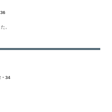
36
した。
2・34