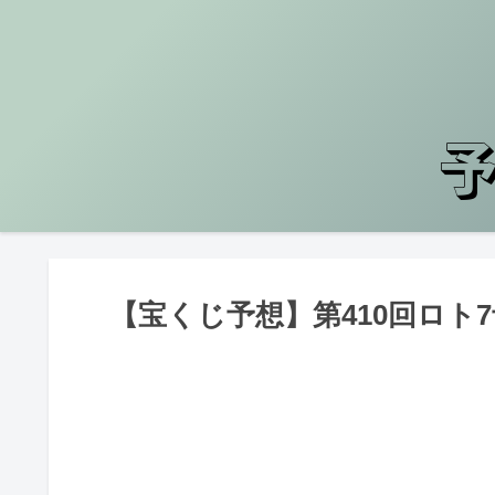
【宝くじ予想】第410回ロト