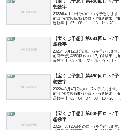
【宝くじ予想】第468回ロト7予
ロト7
想数字
2022年4月29日分のロト7を予想します。
前回予想(第467回)のロト7抽選結果【抽
選数字 】 07・08・11・13・14・26・
30【ボーナス数字】31・348と14が第466
回から連続で出ましたね。前回予想(第
467回)の予想結果第...
【宝くじ予想】第681回ロト7予
ロト7
想数字
2026年6月12日分のロト7を予想します。
前回予想(第680回)のロト7抽選結果【抽
選数字 】 09・10・22・26・27・31・
36【ボーナス数字】20・299と22が第679
回から連続で出ましたね。第678回でボー
ナス数字だった20...
【宝くじ予想】第460回ロト7予
ロト7
想数字
2022年3月4日分のロト7を予想します。
前回予想(第459回)のロト7抽選結果【抽
選数字 】 02・04・07・08・10・20・
29【ボーナス数字】14・337が第458回か
ら連続で出ましたね。第458回で抽選数字
だった14と33が第4...
【宝くじ予想】第669回ロト7予
ロト7
想数字
2026年3月20日分のロト7を予想します。