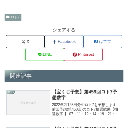
ロト7
シェアする
X
Facebook
はてブ
LINE
Pinterest
関連記事
【宝くじ予想】第459回ロト7予
ロト7
想数字
2022年2月25日分のロト7を予想します。
前回予想(第458回)のロト7抽選結果【抽
選数字 】 07・11・12・14・19・21・
33【ボーナス数字】06・3714と19が第
457回から連続で出ましたね。第457回で
ボーナス数字だった3...