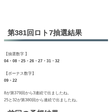
第381回ロト7抽選結果
【抽選数字 】
04・08・25・26・27・31・32
【ボーナス数字】
09・22
8が第379回から3連続で出ましたね。
25と32が第380回から連続で出ましたね。