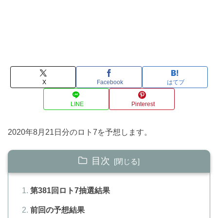
X
Facebook
はてブ
LINE
Pinterest
2020年8月21日分のロト7を予想します。
目次
第381回ロト7抽選結果
前回の予想結果