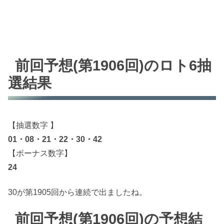
前回予想(第1906回)のロト6抽
選結果
【抽選数字 】
01・08・21・22・30・42
【ボーナス数字】
24
30が第1905回から連続で出ましたね。
前回予想(第1906回)の予想結