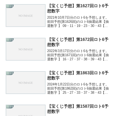
ね。前回の予想結果前回の予想数字は以
下のとおりでした。3・7・11・...
【宝くじ予想】第1627回ロト6予
ロト6
想数字
2021年10月7日分のロト6を予想します。
前回予想(第1626回)のロト6抽選結果【抽
選数字 】 09・11・19・23・30・43【ボ
ーナス数字】2711と30が第1625回から連
続で出ましたね。第1625回でボーナス数
字だった9が第1...
【宝くじ予想】第1672回ロト6予
ロト6
想数字
2022年3月17日分のロト6を予想します。
前回予想(第1671回)のロト6抽選結果【抽
選数字 】 16・27・37・38・39・43【ボ
ーナス数字】1016と37が第1670回から連
続で出ましたね。前回予想(第1671回)の
予想結果第16...
【宝くじ予想】第1863回ロト6予
ロト6
想数字
2024年1月22日分のロト6を予想します。
前回予想(第1862回)のロト6抽選結果【抽
選数字 】 25・27・33・37・38・43【ボ
ーナス数字】1627が第1861回から連続で
出ましたね。前回予想(第1862回)の予想
結果第1862回...
【宝くじ予想】第1587回ロト6予
ロト6
想数字