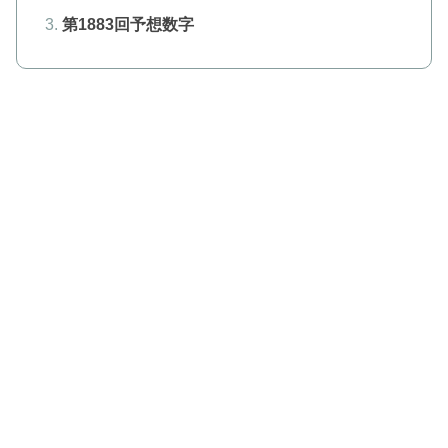
第1883回予想数字