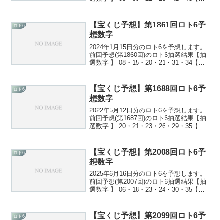
ーナス数字】3621が第1906回から3連続
で出ましたね。前回予想(第1908回)の予
想結果第1908回...
【宝くじ予想】第1861回ロト6予
ロト6
想数字
2024年1月15日分のロト6を予想します。
前回予想(第1860回)のロト6抽選結果【抽
選数字 】 08・15・20・21・31・34【ボ
ーナス数字】28第1859回で抽選数字だっ
た28が第1860回ではボーナス数字でした
ね。第1859回で...
【宝くじ予想】第1688回ロト6予
ロト6
想数字
2022年5月12日分のロト6を予想します。
前回予想(第1687回)のロト6抽選結果【抽
選数字 】 20・21・23・26・29・35【ボ
ーナス数字】2223が第1686回から連続で
出ましたね。前回予想(第1687回)の予想
結果第1687回...
【宝くじ予想】第2008回ロト6予
ロト6
想数字
2025年6月16日分のロト6を予想します。
前回予想(第2007回)のロト6抽選結果【抽
選数字 】 06・18・23・24・30・35【ボ
ーナス数字】38前回予想(第2007回)の予
想結果第2007回の予想数字は以下のとお
りでした。2・8・...
【宝くじ予想】第2099回ロト6予
ロト6