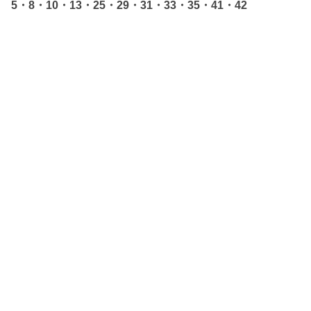
5・8・10・13・25・29・31・33・35・41・42