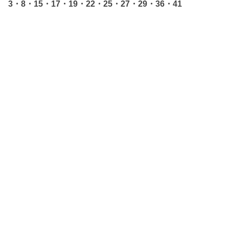
3・8・15・17・19・22・25・27・29・36・41