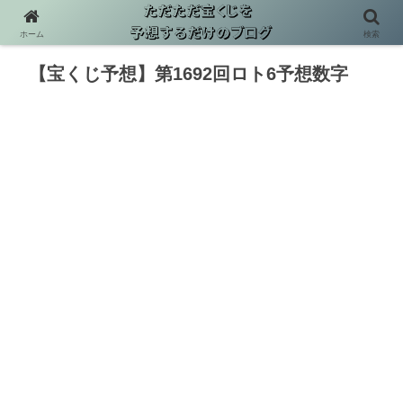
ホーム
検索
【宝くじ予想】第1692回ロト6予想数字