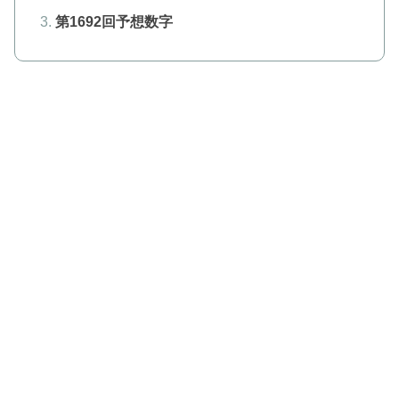
第1692回予想数字