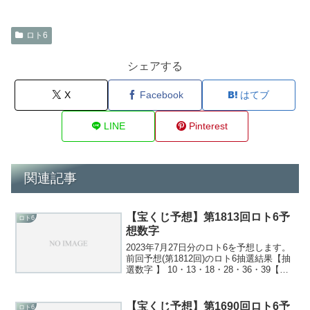
ロト6
シェアする
X
Facebook
はてブ
LINE
Pinterest
関連記事
【宝くじ予想】第1813回ロト6予
ロト6
想数字
2023年7月27日分のロト6を予想します。
前回予想(第1812回)のロト6抽選結果【抽
選数字 】 10・13・18・28・36・39【ボ
ーナス数字】0713が第1811回から連続で
出ましたね。前回予想(第1812回)の予想
結果第1812回...
【宝くじ予想】第1690回ロト6予
ロト6