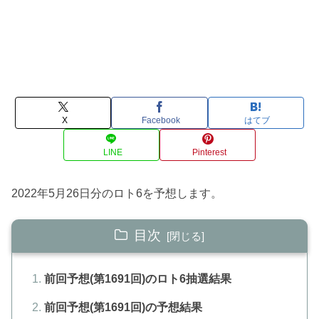
X
Facebook
はてブ
LINE
Pinterest
2022年5月26日分のロト6を予想します。
目次
前回予想(第1691回)のロト6抽選結果
前回予想(第1691回)の予想結果