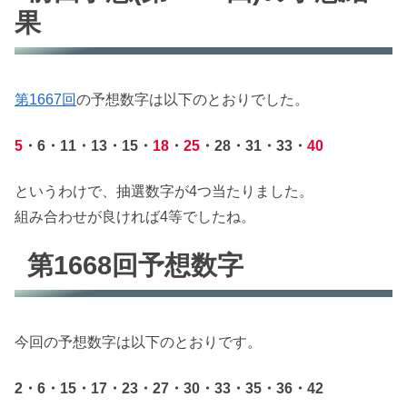
果
第1667回
の予想数字は以下のとおりでした。
5
・6・11・13・15・
18
・
25
・28・31・33・
40
というわけで、抽選数字が4つ当たりました。
組み合わせが良ければ4等でしたね。
第1668回予想数字
今回の予想数字は以下のとおりです。
2・6・15・17・23・27・30・33・35・36・42