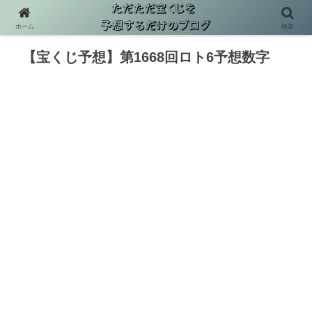
ホーム
検索
【宝くじ予想】第1668回ロト6予想数字