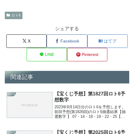
ロト6
シェアする
X
Facebook
はてブ
LINE
Pinterest
関連記事
【宝くじ予想】第1827回ロト6予
ロト6
想数字
2023年9月14日分のロト6を予想します。
前回予想(第1826回)のロト6抽選結果【抽
選数字 】 07・14・18・19・22・25【ボ
ーナス数字】38前回予想(第1826回)の予
想結果第1826回の予想数字は以下のとお
りでした。3・4・...
【宝くじ予想】第2025回ロト6予
ロト6