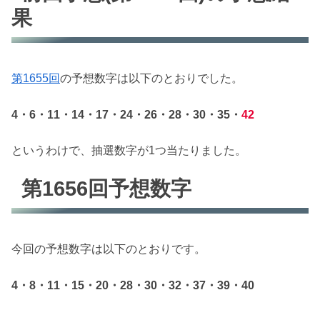
果
第1655回
の予想数字は以下のとおりでした。
4・6・11・14・17・24・26・28・30・35・
42
というわけで、抽選数字が1つ当たりました。
第1656回予想数字
今回の予想数字は以下のとおりです。
4・8・11・15・20・28・30・32・37・39・40