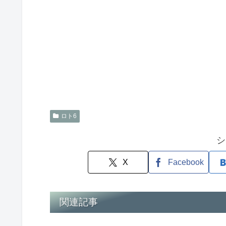
ロト6
シ
X
Facebook
関連記事