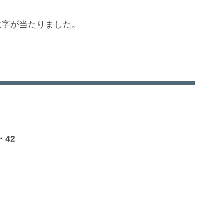
数字が当たりました。
・42