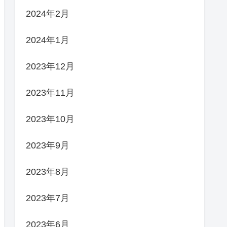
2024年2月
2024年1月
2023年12月
2023年11月
2023年10月
2023年9月
2023年8月
2023年7月
2023年6月