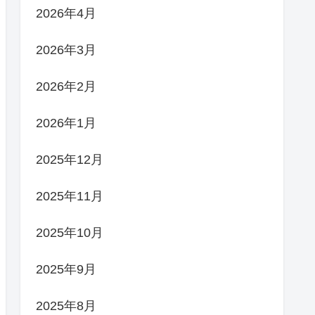
2026年4月
2026年3月
2026年2月
2026年1月
2025年12月
2025年11月
2025年10月
2025年9月
2025年8月