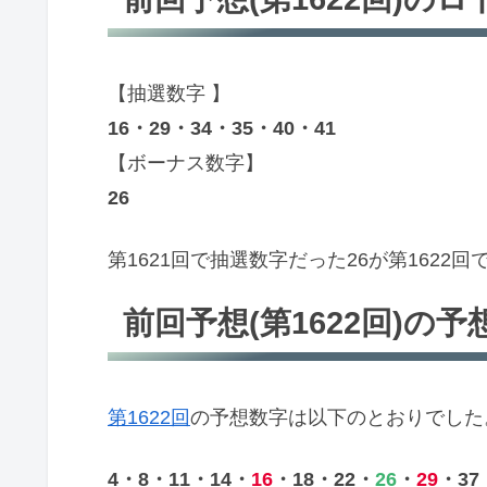
【抽選数字 】
16・29・34・35・40・41
【ボーナス数字】
26
第1621回で抽選数字だった26が第1622
前回予想(第1622回)の予
第1622回
の予想数字は以下のとおりでした
4・8・11・14・
16
・18・22・
26
・
29
・37