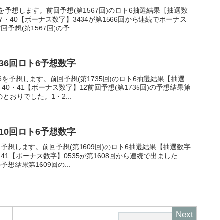
ト6を予想します。前回予想(第1567回)のロト6抽選結果【抽選数
6・37・40【ボーナス数字】3434が第1566回から連続でボーナス
想(第1567回)の予...
36回ロト6予想数字
ト6を予想します。前回予想(第1735回)のロト6抽選結果【抽選
33・40・41【ボーナス数字】12前回予想(第1735回)の予想結果第
とおりでした。1・2...
10回ロト6予想数字
6を予想します。前回予想(第1609回)のロト6抽選結果【抽選数字
35・41【ボーナス数字】0535が第1608回から連続で出ました
予想結果第1609回の...