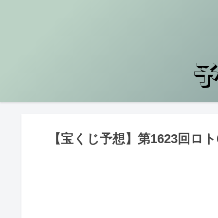
【宝くじ予想】第1623回ロト