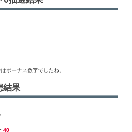
回ではボーナス数字でしたね。
想結果
。
・
40