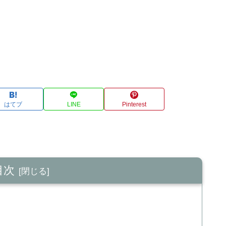
はてブ
LINE
Pinterest
目次