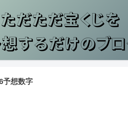
6予想数字