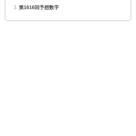
第1616回予想数字