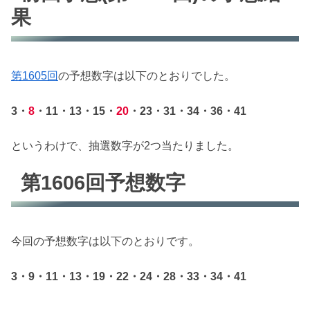
果
第1605回
の予想数字は以下のとおりでした。
3・
8
・11・13・15・
20
・23・31・34・36・41
というわけで、抽選数字が2つ当たりました。
第1606回予想数字
今回の予想数字は以下のとおりです。
3・9・11・13・19・22・24・28・33・34・41