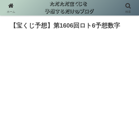
ホーム
検索
【宝くじ予想】第1606回ロト6予想数字