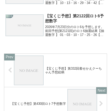
選数字 】 10・13・16・29・34・42【ボ
ーナス数字】2129が第2023回から連続で
出ましたね。前回予想(第2024回)の予想
結果第2024回...
【宝くじ予想】第2122回ロト6予
ロト6
想数字
2026年7月23日分のロト6を予想します。
前回予想(第2121回)のロト6抽選結果【抽
選数字 】 01・03・10・17・25・26【ボ
ーナス数字】363が第2120回から連続で
出ましたね。第2120回でボーナス数字だ
った26が第2121...
【宝くじ予想】第332回着せかえクーち
ゃん予想絵柄
【宝くじ予想】第430回ロト7予想数字