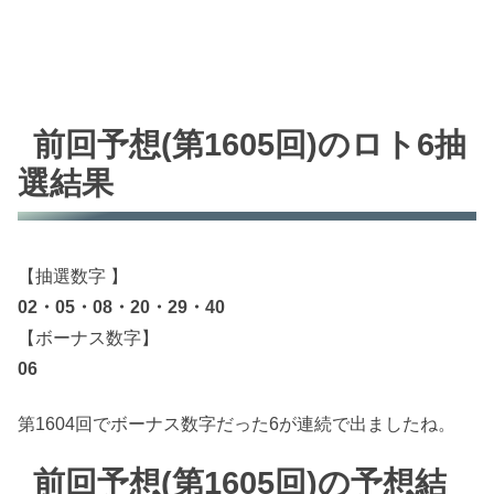
前回予想(第1605回)のロト6抽
選結果
【抽選数字 】
02・05・08・20・29・40
【ボーナス数字】
06
第1604回でボーナス数字だった6が連続で出ましたね。
前回予想(第1605回)の予想結