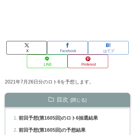
X
Facebook
はてブ
LINE
Pinterest
2021年7月26日分のロト6を予想します。
目次
前回予想(第1605回)のロト6抽選結果
前回予想(第1605回)の予想結果