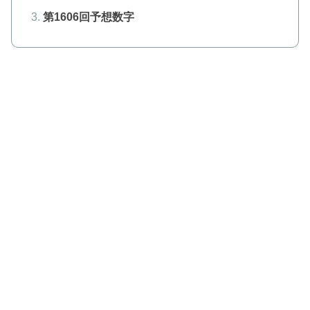
第1606回予想数字