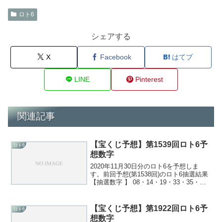
ロト6
シェアする
X
Facebook
はてブ
LINE
Pinterest
関連記事
【宝くじ予想】第1539回ロト6予
ロト6
想数字
2020年11月30日分のロト6を予想しま
す。前回予想(第1538回)のロト6抽選結果
【抽選数字 】 08・14・19・33・35・
40【ボーナス数字】3814と33が第1537回
から連続で出ましたね。前回予想(第1538
回)の予想結果第1...
【宝くじ予想】第1922回ロト6予
ロト6
想数字