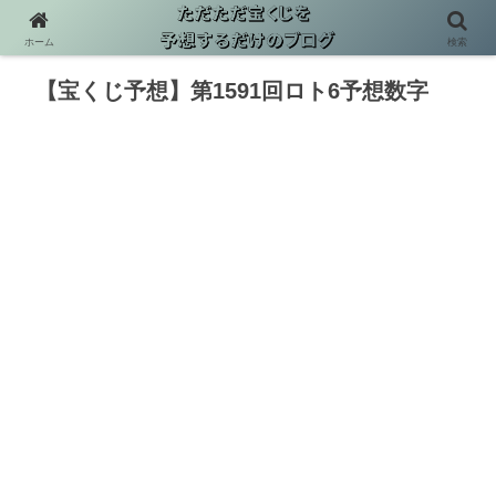
ホーム
検索
【宝くじ予想】第1591回ロト6予想数字