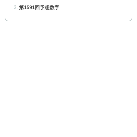
第1591回予想数字