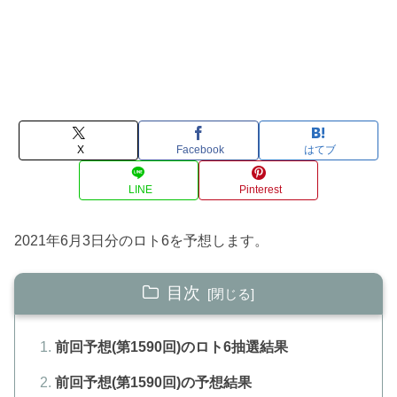
X
Facebook
はてブ
LINE
Pinterest
2021年6月3日分のロト6を予想します。
目次
前回予想(第1590回)のロト6抽選結果
前回予想(第1590回)の予想結果