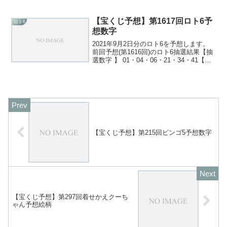
ーナス数字】13前回予想(第1992回)の予
想結果第1992回の予想数字は以下のとお
りでした。2・4・...
【宝くじ予想】第1617回ロト6予
ロト6
想数字
2021年9月2日分のロト6を予想します。
前回予想(第1616回)のロト6抽選結果【抽
選数字 】 01・04・06・21・34・41【ボ
ーナス数字】126が第1615回から連続で
出ましたね。前回予想(第1616回)の予想
結果第1616回の予...
【宝くじ予想】第215回ビンゴ5予想数字
【宝くじ予想】第297回着せかえクーち
ゃん予想絵柄