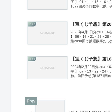
字 】 01・11・13・16
1877回の予想数字は以下の
【宝くじ予想】第20
ロト6
2026年4月9日分のロト
】 06・16・21・25・
第2090回で抽選数字だった9
【宝くじ予想】第18
ロト6
2024年2月22日分のロ
字 】 07・13・22・2
ね。前回予想(第1871回)の