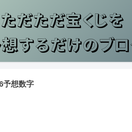
6予想数字