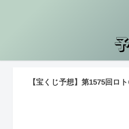
【宝くじ予想】第1575回ロト