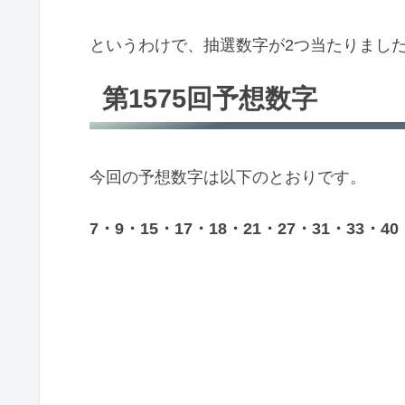
というわけで、抽選数字が2つ当たりまし
第1575回予想数字
今回の予想数字は以下のとおりです。
7・9・15・17・18・21・27・31・33・40