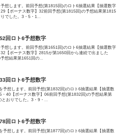
6を予想します。前回予想(第1815回)のロト6抽選結果【抽選数字
6・29【ボーナス数字】32前回予想(第1815回)の予想結果第1815
でした。3・5・1...
52回ロト6予想数字
6を予想します。前回予想(第1651回)のロト6抽選結果【抽選数字
27・32【ボーナス数字】2815が第1650回から連続で出ました
予想結果第1651回の...
33回ロト6予想数字
ト6を予想します。前回予想(第1832回)のロト6抽選結果【抽選数
・35・40【ボーナス数字】06前回予想(第1832回)の予想結果第
とおりでした。3・9・...
78回ロト6予想数字
ト6を予想します。前回予想(第1877回)のロト6抽選結果【抽選数