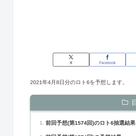
X
Facebook
2021年4月8日分のロト6を予想します。
前回予想(第1574回)のロト6抽選結果