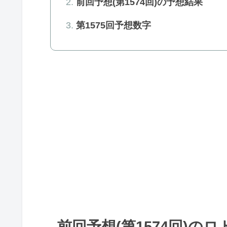
前回予想(第1574回)の予想結果
第1575回予想数字
前回予想(第1574回)の