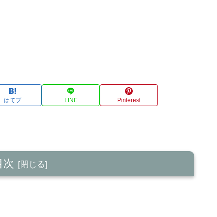
はてブ
LINE
Pinterest
目次