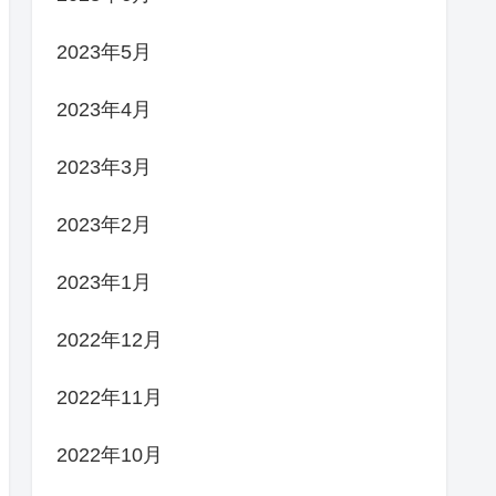
2023年5月
2023年4月
2023年3月
2023年2月
2023年1月
2022年12月
2022年11月
2022年10月