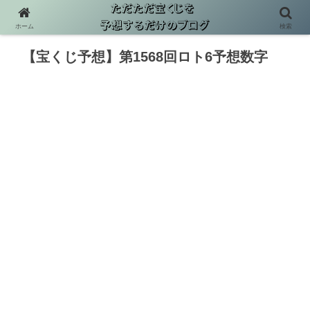
ホーム
検索
【宝くじ予想】第1568回ロト6予想数字