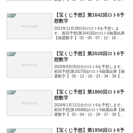
ーナス数字】1042が第2115回から連続で
出ましたね。前回予想(第2116回)の予想
結果第2116回の...
【宝くじ予想】第1642回ロト6予
ロト6
想数字
2021年11月29日分のロト6を予想しま
す。前回予想(第1641回)のロト6抽選結果
【抽選数字 】 02・05・07・12・16・
20【ボーナス数字】30前回予想(第1641
回)の予想結果第1641回の予想数字は以下
のとおりでした。 3・...
【宝くじ予想】第2028回ロト6予
ロト6
想数字
2025年8月25日分のロト6を予想します。
前回予想(第2027回)のロト6抽選結果【抽
選数字 】 05・12・18・23・34・39【ボ
ーナス数字】135が第2026回から連続で
出ましたね。前回予想(第2027回)の予想
結果第2027回の...
【宝くじ予想】第1860回ロト6予
ロト6
想数字
2024年1月11日分のロト6を予想します。
前回予想(第1859回)のロト6抽選結果【抽
選数字 】 01・04・11・28・37・39【ボ
ーナス数字】15前回予想(第1859回)の予
想結果第1859回の予想数字は以下のとお
りでした。5・8・...
【宝くじ予想】第1956回ロト6予
ロト6