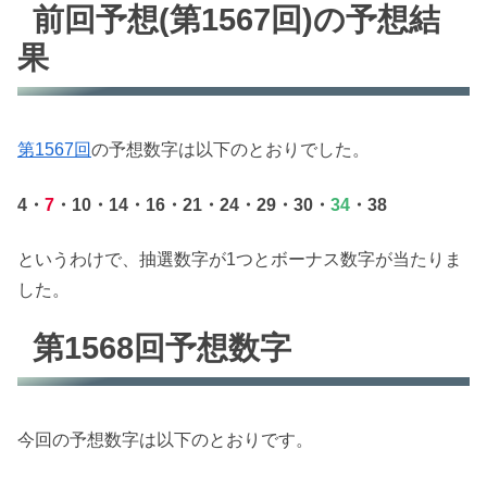
前回予想(第1567回)の予想結
果
第1567回
の予想数字は以下のとおりでした。
4・
7
・10・14・16・21・24・29・30・
34
・38
というわけで、抽選数字が1つとボーナス数字が当たりま
した。
第1568回予想数字
今回の予想数字は以下のとおりです。