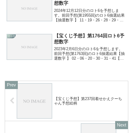
想数字
2024年12月12日分のロト6を予想しま
す。前回予想(第1955回)のロト6抽選結果
【抽選数字 】 11・19・26・28・29・
36【ボーナス数字】01前回予想(第1955
回)の予想結果第1955回の予想数字は以下
のとおりでした。4・8...
【宝くじ予想】第1764回ロト6予
ロト6
想数字
2023年2月6日分のロト6を予想します。
前回予想(第1763回)のロト6抽選結果【抽
選数字 】 02・06・20・30・31・41【ボ
ーナス数字】116と20が第1762回から連
続で出ましたね。前回予想(第1763回)の
予想結果第1763...
【宝くじ予想】第237回着せかえクーち
ゃん予想絵柄