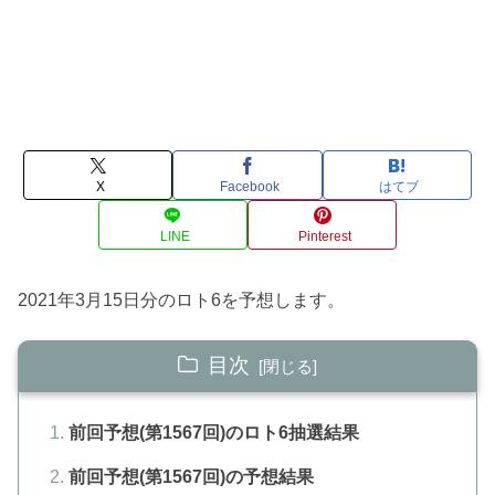
X
Facebook
はてブ
LINE
Pinterest
2021年3月15日分のロト6を予想します。
目次
前回予想(第1567回)のロト6抽選結果
前回予想(第1567回)の予想結果