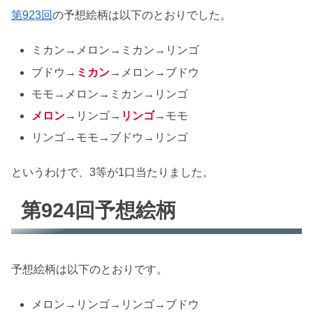
第923回
の予想絵柄は以下のとおりでした。
ミカン→メロン→ミカン→リンゴ
ブドウ→
ミカン
→メロン→ブドウ
モモ→メロン→ミカン→リンゴ
メロン
→リンゴ→
リンゴ
→モモ
リンゴ→モモ→ブドウ→リンゴ
というわけで、3等が1口当たりました。
第924回予想絵柄
予想絵柄は以下のとおりです。
メロン→リンゴ→リンゴ→ブドウ