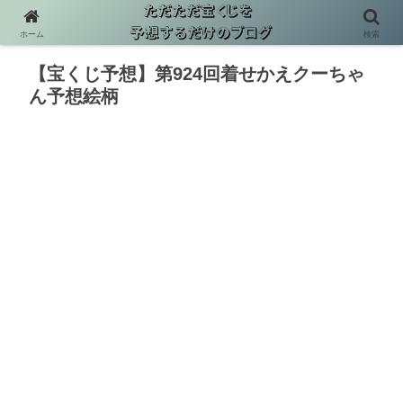
ホーム
検索
【宝くじ予想】第924回着せかえクーちゃ
ん予想絵柄