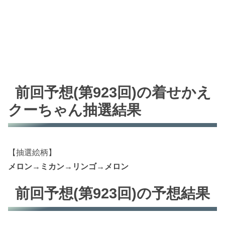
前回予想(第923回)の着せかえ
クーちゃん抽選結果
【抽選絵柄】
メロン→ミカン→リンゴ→メロン
前回予想(第923回)の予想結果