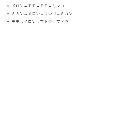
メロン→モモ→モモ→リンゴ
ミカン→メロン→リンゴ→ミカン
モモ→メロン→ブドウ→ブドウ