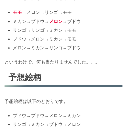
モモ
→メロン→リンゴ→モモ
ミカン→ブドウ→
メロン
→ブドウ
リンゴ→リンゴ→ミカン→モモ
ブドウ→メロン→ミカン→モモ
メロン→ミカン→リンゴ→ブドウ
というわけで、何も当たりませんでした。。。
予想絵柄
予想絵柄は以下のとおりです。
ブドウ→ブドウ→メロン→ミカン
リンゴ→ミカン→ブドウ→メロン