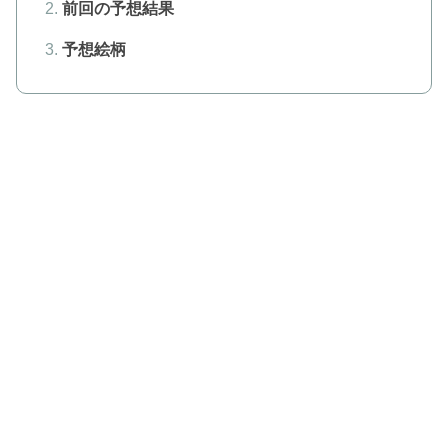
前回の予想結果
予想絵柄