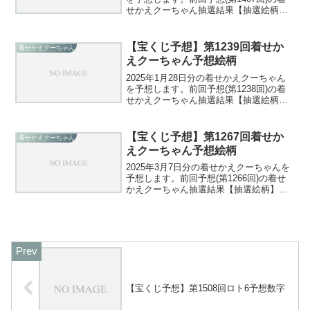
せかえクーちゃん抽選結果【抽選絵柄】
ブドウ→ブドウ→ミカン→メロン前回予
想(第1407回)の予想結果第1407回の予想
絵柄は以下のとおりでした。モモ→リン
【宝くじ予想】第1239回着せか
着せかえクーちゃん
ゴ...
えクーちゃん予想絵柄
2025年1月28日分の着せかえクーちゃん
を予想します。前回予想(第1238回)の着
せかえクーちゃん抽選結果【抽選絵柄】
メロン→モモ→リンゴ→リンゴ前回予想
(第1238回)の予想結果第1238回の予想絵
柄は以下のとおりでした。ミカン→ブド
【宝くじ予想】第1267回着せか
着せかえクーちゃん
ウ...
えクーちゃん予想絵柄
2025年3月7日分の着せかえクーちゃんを
予想します。前回予想(第1266回)の着せ
かえクーちゃん抽選結果【抽選絵柄】ブ
ドウ→メロン→メロン→ブドウ前回予想
(第1266回)の予想結果第1266回の予想絵
柄は以下のとおりでした。ブドウ→リン
ゴ...
【宝くじ予想】第1508回ロト6予想数字