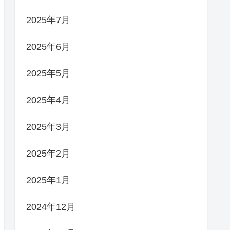
2025年7月
2025年6月
2025年5月
2025年4月
2025年3月
2025年2月
2025年1月
2024年12月