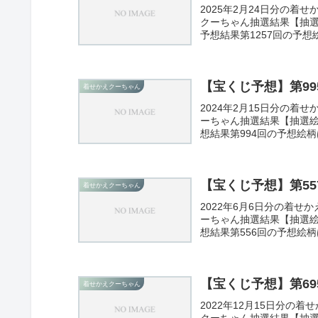
2025年2月24日分の着
クーちゃん抽選結果【抽選
予想結果第1257回の予想
【宝くじ予想】第9
着せかえクーちゃん
2024年2月15日分の着
ーちゃん抽選結果【抽選絵
想結果第994回の予想絵柄
【宝くじ予想】第5
着せかえクーちゃん
2022年6月6日分の着せ
ーちゃん抽選結果【抽選絵
想結果第556回の予想絵柄
【宝くじ予想】第6
着せかえクーちゃん
2022年12月15日分の