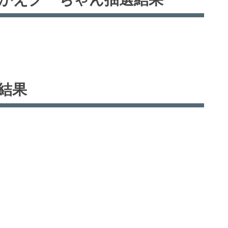
想結果
。