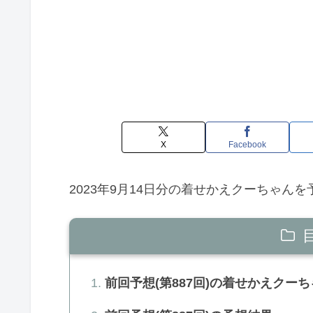
X
Facebook
2023年9月14日分の着せかえクーちゃん
前回予想(第887回)の着せかえクー