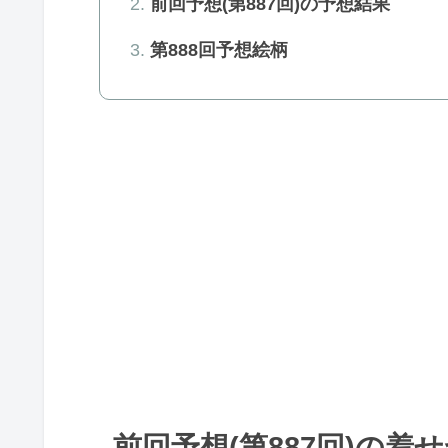
前回予想(第887回)の予想結果
第888回予想絵柄
前回予想(第887回)の