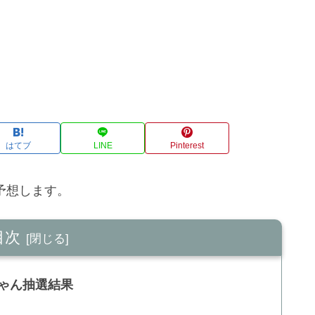
はてブ
LINE
Pinterest
を予想します。
目次
ちゃん抽選結果