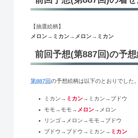
【抽選絵柄】
メロン→ミカン→メロン→ミカン
前回予想(第887回)の予
第887回
の予想絵柄は以下のとおりでした
ミカン→
ミカン
→ミカン→ブドウ
モモ→モモ→
メロン
→メロン
リンゴ→メロン→モモ→ブドウ
ブドウ→ブドウ→ミカン→
ミカン