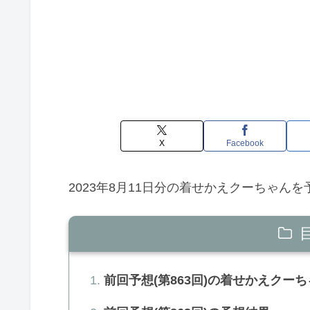
X
Facebook
2023年8月11日分の着せかえクーちゃん
前回予想(第863回)の着せかえクー