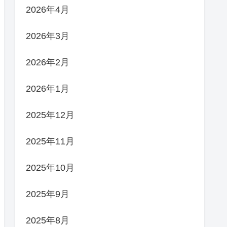
2026年4月
2026年3月
2026年2月
2026年1月
2025年12月
2025年11月
2025年10月
2025年9月
2025年8月