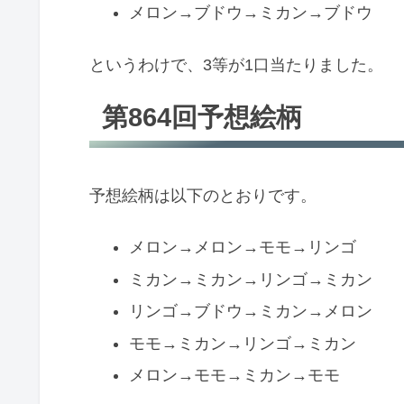
メロン→ブドウ→ミカン→ブドウ
というわけで、3等が1口当たりました。
第864回予想絵柄
予想絵柄は以下のとおりです。
メロン→メロン→モモ→リンゴ
ミカン→ミカン→リンゴ→ミカン
リンゴ→ブドウ→ミカン→メロン
モモ→ミカン→リンゴ→ミカン
メロン→モモ→ミカン→モモ