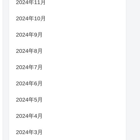
2024年11月
2024年10月
2024年9月
2024年8月
2024年7月
2024年6月
2024年5月
2024年4月
2024年3月