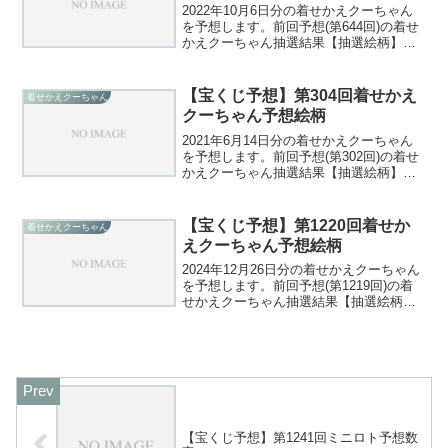
2022年10月6日分の着せかえクーちゃん
を予想します。前回予想(第644回)の着せ
かえクーちゃん抽選結果【抽選絵柄】モ
モ→ブドウ→ブドウ→リンゴ前回予想(第
644回)の予想結果第644回の予想絵柄は以
下のとおりでした。メロン→ミカン→ブ
【宝くじ予想】第304回着せかえ
着せかえクーちゃん
ド...
クーちゃん予想絵柄
2021年6月14日分の着せかえクーちゃん
を予想します。前回予想(第302回)の着せ
かえクーちゃん抽選結果【抽選絵柄】モ
モ→リンゴ→モモ→メロン前回予想(第
302回)の予想結果第302回の予想絵柄は以
下のとおりでした。ブドウ→メロン→メ
【宝くじ予想】第1220回着せか
着せかえクーちゃん
ロン...
えクーちゃん予想絵柄
2024年12月26日分の着せかえクーちゃん
を予想します。前回予想(第1219回)の着
せかえクーちゃん抽選結果【抽選絵柄】
ミカン→メロン→メロン→メロン前回予
想(第1219回)の予想結果第1219回の予想
絵柄は以下のとおりでした。モモ→ミ
カ...
【宝くじ予想】第1241回ミニロト予想数