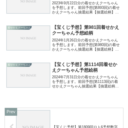
2023年9月22日分の着せかえクーちゃん
を予想します。前回予想(第893回)の着せ
かえクーちゃん抽選結果【抽選絵柄】ミ
カン→ミカン→ブドウ→リンゴ前回予想
(第893回)の予想結果第893回の予想絵柄
は以下のとおりでした。ブドウ→ブドウ
【宝くじ予想】第981回着せかえ
着せかえクーちゃん
→ミ...
クーちゃん予想絵柄
2024年1月26日分の着せかえクーちゃん
を予想します。前回予想(第980回)の着せ
かえクーちゃん抽選結果【抽選絵柄】リ
ンゴ→ブドウ→ブドウ→モモ前回予想(第
980回)の予想結果第980回の予想絵柄は以
下のとおりでした。ブドウ→リンゴ→ブ
【宝くじ予想】第1114回着せか
着せかえクーちゃん
ド...
えクーちゃん予想絵柄
2024年7月31日分の着せかえクーちゃん
を予想します。前回予想(第1113回)の着
せかえクーちゃん抽選結果【抽選絵柄】
リンゴ→ブドウ→メロン→ブドウ前回予
想(第1113回)の予想結果第1113回の予想
絵柄は以下のとおりでした。メロン→ミ
カ...
【宝くじ予想】第1809回ロト6予想数字