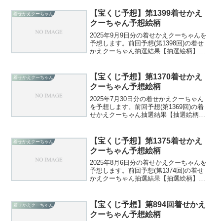
【宝くじ予想】第1399着せかえ
着せかえクーちゃん
クーちゃん予想絵柄
2025年9月9日分の着せかえクーちゃんを
予想します。前回予想(第1398回)の着せ
かえクーちゃん抽選結果【抽選絵柄】ブ
ドウ→メロン→モモ→モモ前回予想(第
1398回)の予想結果第1398回の予想絵柄は
以下のとおりでした。メロン→リンゴ→
【宝くじ予想】第1370着せかえ
着せかえクーちゃん
ブ...
クーちゃん予想絵柄
2025年7月30日分の着せかえクーちゃん
を予想します。前回予想(第1369回)の着
せかえクーちゃん抽選結果【抽選絵柄】
ミカン→メロン→リンゴ→メロン前回予
想(第1369回)の予想結果第1369回の予想
絵柄は以下のとおりでした。ブドウ→リ
【宝くじ予想】第1375着せかえ
着せかえクーちゃん
ン...
クーちゃん予想絵柄
2025年8月6日分の着せかえクーちゃんを
予想します。前回予想(第1374回)の着せ
かえクーちゃん抽選結果【抽選絵柄】ブ
ドウ→モモ→モモ→リンゴ前回予想(第
1374回)の予想結果第1374回の予想絵柄は
以下のとおりでした。メロン→ブドウ→
【宝くじ予想】第894回着せかえ
着せかえクーちゃん
ブ...
クーちゃん予想絵柄